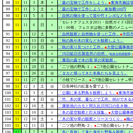
88
11
11
3
木
×
「森の宝物で工作をしよう」
●
東海市施設
89
11
11
5
土
○
「森の宝物で工作しよう」参加費100円
90
11
11
5
土
○
「自然の物を使って笛や竹トンボなどを作
「セレトナフェスタ2011・自然ガイド1回目
90
11
11
6
日
○
13：00発」フェスタは他に多数のメニュー有
91
11
11
12
土
×
「自然観察と自然物を使った工作」
●
半田
92
11
11
13
日
◎
「秋の鳥や木の実などを観察しよう」
93
11
11
13
日
○
「秋の実り見つけと工作」
●
大曽公園事務
94
11
11
19
土
○
「JX日鉱日石製造所の自然」
[知多自然調査隊]
95
11
11
20
日
◎
「雁宿の森で木の実 草の実観察」
96
11
11
20
日
○
「二ツ池の野鳥-１」
●
二ﾂ池公園セレトナ→申
97
11
11
26
土
◎
「タカと帰ってきた冬鳥たちを見よう」
98
11
11
27
日
○
「小枝でリース」
●
二ﾂ池公園セレトナ→申込
99
11
12
3
土
◎
「日長神社の紅葉を愛でよう」
100
11
12
3
土
○
「公園に来る野鳥を観察しよう」
●
東海市
101
11
12
4
日
◎
「竹、木の実、蔓などで工作。何ができる
102
11
12
10
土
◎
「康衛池のカモと阿久比川河口の生き物」（干
103
11
12
10
土
○
「冬の星空観察と灯火採集」
●
大曽公園事
104
11
12
10
土
○
「木の実や草の観察とリースづくり」
●
梅
105
11
12
11
日
○
「二ツ池の野鳥-２」
●
二ﾂ池公園セレトナ→申
106
12
1
7
土
○
「冬に長旅して来た身近な野鳥を観察しよ