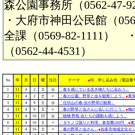
森公園事務所（0562-47-9
・大府市神田公民館（0562
全課（0569-82-111
（0562-44-4531）
No
年
月
日
曜
当日
テーマ
●
印…申し込み先（電話番
1
11
4
2
土
◎
「春を感じている生き物たちに会おう」
2
11
4
2
土
○
「春の公園、野草と虫を観察しよう」
●
東
3
11
4
9
土
◎
「任坊山の春-虫や野草の観察」
4
11
4
9
土
○
「春の野草と虫さんに会いに行こう」
●
梅
5
11
4
10
日
◎
「植物 野鳥 虫たちの躍動を感じよう」
6
11
4
16
土
×
「タケノコ掘りと料理」参加費200円
●
東
7
11
4
16
土
×
「春の野草と虫さん」
●
知多市地域文化セ