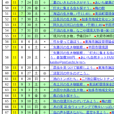
49
11
7
24
日
○
「夏のいきものをさがそう」
●
あいち健康
50
11
7
29
金
○
「灯火に集まる虫を探そう」
●
梅の館
51
11
7
30
土
○
「海辺の生き物」(干11:40）
●
美浜町環境
52
11
7
30
土
×
「日長川の生き物」
●
知多市地域文化セン
53
11
7
30
土
×
「阿久比川河口の生物」(干潮11:46)
●
半田
54
11
7
31
日
◎
「干潟の生き物」なごや環境大学(参+保=350円
55
11
7
31
日
×
「境川の生き物」予備日8/7
●
大府市神田
56
11
8
6
土
×
「竹を使って遊ぼう」
●
東海市施設管理協
57
11
8
6
土
×
「矢勝川の生き物観察」
●
半田市環境課
「矢勝川の生き物観察」「灯火に集まる虫
58
11
8
20
土
×
う」参加費300円
●
あいち自然ネットFAX056
kaisho@pref.aichi.lg.jpへ
59
11
8
20
土
○
「昆虫を見つけて観察しよう」
●
東海市施
60
11
8
27
土
◎
「須賀川の中をのぞこう」
61
11
8
28
日
○
「池のトンボたち」
●
二ﾂ池公園セレトナ→申
62
11
9
3
土
○
「布土川の生き物観察」
●
美浜町環境保全
63
11
9
3
土
×
「水田や水路の生き物」
●
知多市地域文化
64
11
9
9
金
◎
「夜の虫を探そう」
65
11
9
10
土
○
「秋の信濃川をのぞいてみよう」
●
梅の館
66
11
9
11
日
◎
「木の実 花 虫ウォッチングで秋をいっぱ
67
11
9
16
金
○
「虫の声を聴きながら、星空を見よう」
●