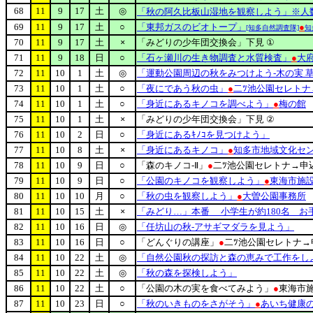
68
11
9
17
土
◎
「秋の阿久比板山湿地を観察しよう」※人
69
11
9
17
土
○
「東邦ガスのビオトープ」
●
[知多自然調査隊]
知
70
11
9
17
土
×
「みどりの少年団交換会」下見 ①
71
11
9
18
日
○
「石ヶ瀬川の生き物調査と水質検査」
●
大
72
11
10
1
土
◎
「運動公園周辺の秋をみつけよう-木の実 
73
11
10
1
土
○
「夜にであう秋の虫」
●
二ﾂ池公園セレトナ→
74
11
10
1
土
○
「身近にあるキノコを調べよう」
●
梅の館
75
11
10
1
土
×
「みどりの少年団交換会」下見 ②
76
11
10
2
日
○
「身近にあるｷﾉｺを見つけよう」
77
11
10
8
土
×
「身近にあるキノコ」
●
知多市地域文化セ
78
11
10
9
日
○
「森のキノコ-Ⅱ」
●
二ﾂ池公園セレトナ→申込
79
11
10
9
日
○
「公園のキノコを観察しよう」
●
東海市施
80
11
10
10
月
○
「秋の虫を観察しよう」
●
大曽公園事務所
81
11
10
15
土
×
「みどり…」本番 小学生が約180名 お手
82
11
10
16
日
◎
「任坊山の秋-アサギマダラを見よう」
83
11
10
16
日
○
「どんぐりの講座」
●
二ﾂ池公園セレトナ→申
84
11
10
22
土
◎
「自然公園秋の探訪と森の恵みで工作をし
85
11
10
22
土
◎
「秋の森を探検しよう」
86
11
10
22
土
○
「公園の木の実を食べてみよう」
●
東海市
87
11
10
23
日
○
「秋のいきものをさがそう」
●
あいち健康