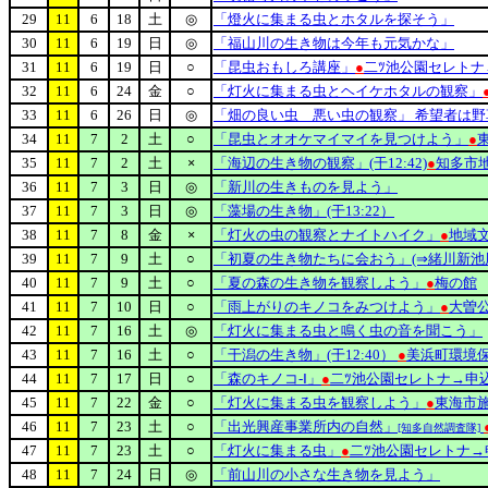
29
11
6
18
土
◎
「燈火に集まる虫とホタルを探そう」
30
11
6
19
日
◎
「福山川の生き物は今年も元気かな」
31
11
6
19
日
○
「昆虫おもしろ講座」
●
二ﾂ池公園セレトナ→
32
11
6
24
金
○
「灯火に集まる虫とヘイケホタルの観察」
33
11
6
26
日
◎
「畑の良い虫 悪い虫の観察」 希望者は野
34
11
7
2
土
○
「昆虫とオオケマイマイを見つけよう」
●
35
11
7
2
土
×
「海辺の生き物の観察」(干12:42)
●
知多市
36
11
7
3
日
◎
「新川の生きものを見よう」
37
11
7
3
日
◎
「藻場の生き物」(干13:22）
38
11
7
8
金
×
「灯火の虫の観察とナイトハイク」
●
地域
39
11
7
9
土
○
「初夏の生き物たちに会おう」(⇒緒川新池
40
11
7
9
土
○
「夏の森の生き物を観察しよう」
●
梅の館
41
11
7
10
日
○
「雨上がりのキノコをみつけよう」
●
大曽
42
11
7
16
土
◎
「灯火に集まる虫と鳴く虫の音を聞こう」
43
11
7
16
土
○
「干潟の生き物」(干12:40）
●
美浜町環境
44
11
7
17
日
○
「森のキノコ-Ⅰ」
●
二ﾂ池公園セレトナ→申込
45
11
7
22
金
○
「灯火に集まる虫を観察しよう」
●
東海市
46
11
7
23
土
○
「出光興産事業所内の自然」
[知多自然調査隊]
47
11
7
23
土
○
「灯火に集まる虫」
●
二ﾂ池公園セレトナ→申
48
11
7
24
日
◎
「前山川の小さな生き物を見よう」