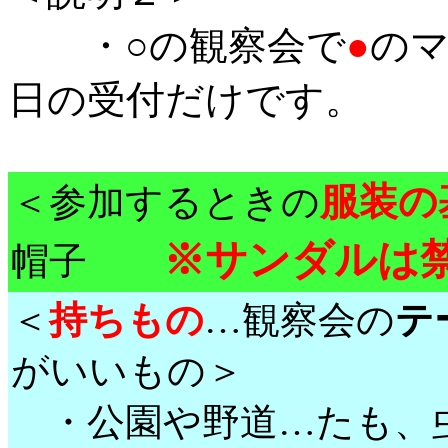
・○の観察会で
●
の
日の受付だけです。
服装の
＜参加するときの
※サンダルは
帽子
＜
持ちもの
…観察会の
テ
がいいもの＞
・公園や野道…たも、