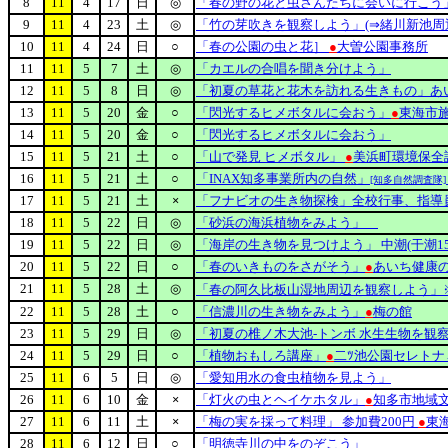
8
11
4
17
日
◎
「春の野の花と虫さんたちに会いに行こう
9
11
4
23
土
◎
「竹の芽吹きを観察しよう」(⇒緒川新池周
10
11
4
24
日
○
「春の公園の虫と花］
●
大曽公園事務所
11
11
5
7
土
◎
「カエルの合唱を聞き分けよう」
12
11
5
8
日
◎
「初夏の草花と花木を訪れる生きもの」あ
13
11
5
20
金
○
「閃光するヒメボタルに会おう」
●
東海市
14
11
5
20
金
○
「閃光するヒメボタルに会おう」
15
11
5
21
土
○
「山で発見 ヒメボタル」
●
美浜町環境保全
16
11
5
21
土
○
「INAX知多事業所内の自然」
[知多自然調査隊]
17
11
5
21
土
×
「フナビオの生き物探検」全校行事、指導
18
11
5
22
日
◎
「砂浜の海浜植物をみよう」
19
11
5
22
日
◎
「海岸の生き物を見つけよう」 中潮(干潮15:
20
11
5
22
日
○
「春のいきものをさがそう」
●
あいち健康
21
11
5
28
土
◎
「春の阿久比板山湿地周辺を観察しよう」
22
11
5
28
土
○
「信濃川の生き物をみよう」
●
梅の館
23
11
5
29
日
◎
「初夏の椎ノ木大池-トンボ 水生生物を観
24
11
5
29
日
○
「植物おもしろ講座」
●
二ﾂ池公園セレトナ→
25
11
6
5
日
◎
「愛知用水の食虫植物を見よう」
26
11
6
10
金
×
「灯火の虫とヘイケホタル」
●
知多市地域
27
11
6
11
土
×
「梅の実を採って料理」 参加費200円
●
東
28
11
6
12
日
○
「明徳寺川の中をのぞこう」