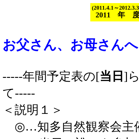
(2011.4.1～2012.3.3
2011年
お父さん、お母さんへ
-----年間予定表の[
当日
]
て-----
＜説明１＞
◎…知多自然観察会主