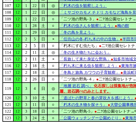
107
12
1
22
日
◎
「朽木の虫を観察しよう」
108
12
1
22
日
◎
「ミサゴやカモメ チドリ カモなど海鳥を
109
12
1
22
日
○
「二ツ池の野鳥-３」
●
二ﾂ池公園セレトナ→申
110
12
1
28
土
○
「朽木の虫さんを観察しよう」
●
梅の館
111
12
1
29
日
◎
「冬の鳥を見よう」
112
12
2
5
日
×
「任坊山の冬-朽ち木の中の生物」
●
半田市
113
12
2
5
日
○
「朽木にすむ虫たち」
●
二ﾂ池公園セレトナ→
114
12
2
11
土
◎
「冬の生き物たちに会おう」
115
12
2
11
土
×
「長旅して来た身近な野鳥」
●
知多市地域
116
12
2
18
土
○
「朽ち木に来る虫を観察しよう」
●
東海市
117
12
2
18
土
○
「冬鳥と旅鳥 カワウの子育観察」
●
美浜町
118
12
2
26
日
○
「二ツ池の野鳥-４」
●
二ﾂ池公園セレトナ→申
「地層 岩石 調べ」
化石探しは採集地が危
119
12
3
4
日
◎
層、岩石調べのみとします。
120
12
3
10
土
○
「道ばたの野草と春の芽吹きを感じよう」
121
12
3
11
日
○
「朽木の生き物を探そう」
●
大曽公園事務
122
12
3
18
日
○
「二ツ池の野鳥-5」
●
二ﾂ池公園セレトナ→申
123
12
3
24
土
○
「公園ウォッチングー公園めぐり」
●
東海