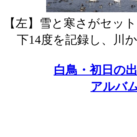
【左】雪と寒さがセッ
下14度を記録し、川
白鳥・初日の
アルバ