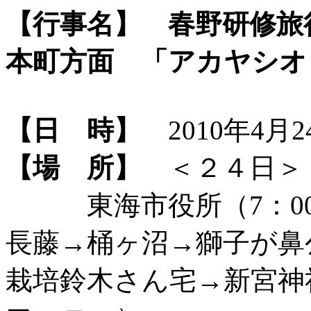
【行事名】
春野研修旅
本町方面 「アカヤシオ
【日 時】
2010年4月2
【場 所】
＜２４日＞
東海市役所（7：00
長藤→桶ヶ沼→獅子が鼻
栽培鈴木さん宅→新宮神