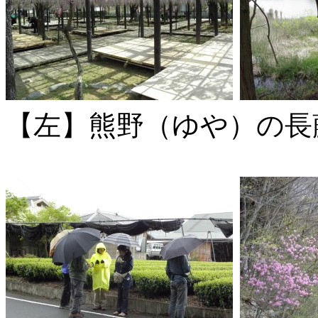
【左】熊野（ゆや）の