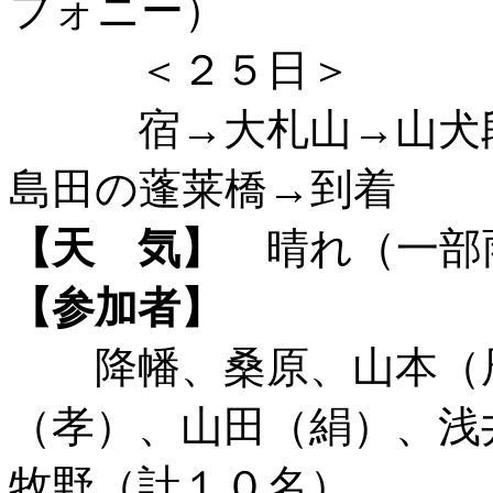
フォニー）
＜２５日＞
宿→大札山→山犬段
島田の蓬莱橋→到着
【天 気】
晴れ（一部
【参加者】
降幡、桑原、山本（辰
（孝）、山田（絹）、浅
牧野（計１０名）