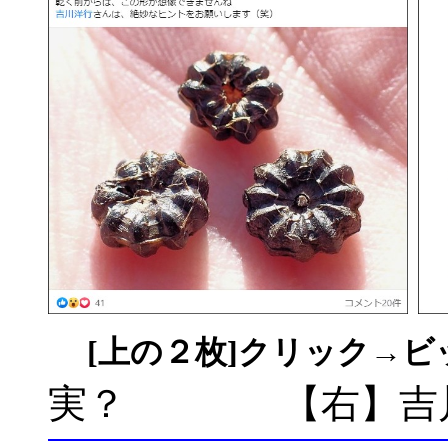
[上の２枚]クリック→
実？ 【右】吉川