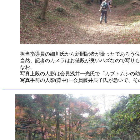
担当指導員の細川氏から新聞記者が撮ったであろう位
当然、記者のカメラはお値段が良いハズなので写りも
なお、
写真上段の人影は会員浅井一光氏で「カブトムシの幼
写真手前の人影(背中)＝会員藤井辰子氏が急いで、そ