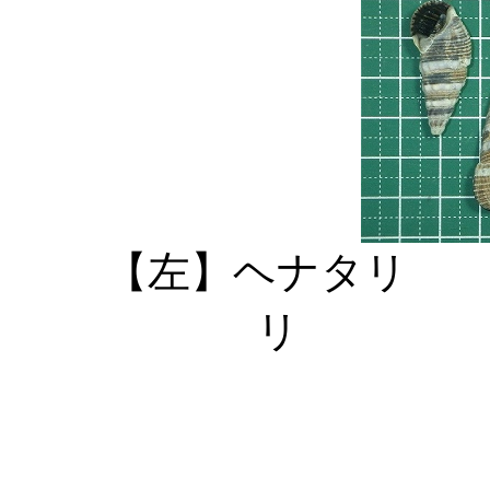
【左】ヘナタリ
リ 【