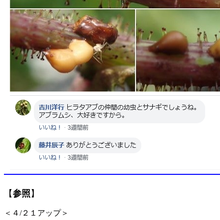
【
参照
】
＜４/２１アップ＞