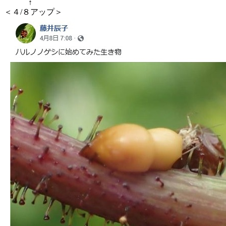
↑
＜４/８アップ＞