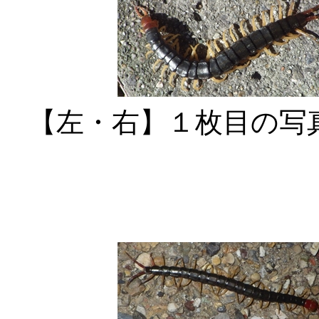
【左・右】１枚目の写