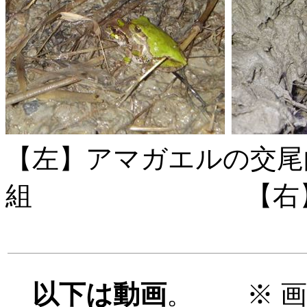
【左】アマガエルの交尾
組 【右】ヌマ
以下は動画
。 ※ 画