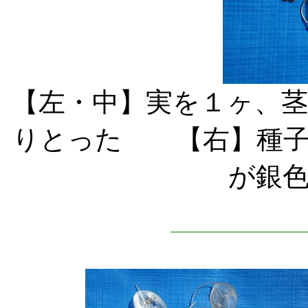
【左・中】実を１ヶ、
りとった 【右】種子
が銀