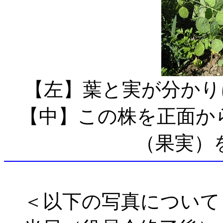
【左】葉と実が分か
【中】この株を正
（果実）
＜以下の写真について