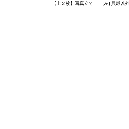
【上２枚】写真立て [左] 貝殻以