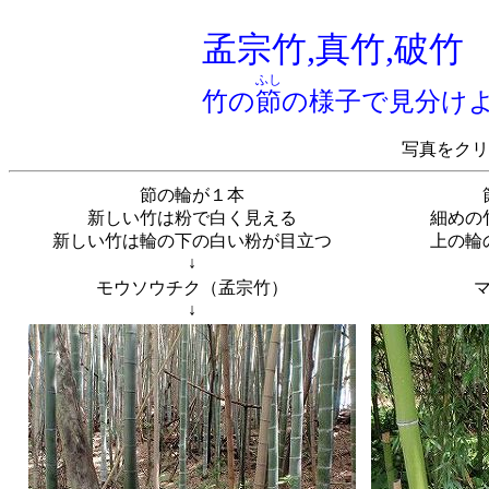
孟宗竹,真竹,破竹
ふし
竹の
節
の様子で見分け
写真をクリ
節の輪が１本
新しい竹は粉で白く見える
細めの
新しい竹は輪の下の白い粉が目立つ
上の輪
↓
モウソウチク（孟宗竹）
↓