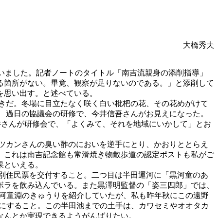
大橋秀夫
ていました。記者ノートのタイトル「南吉流親身の添削指導」
る箇所がない。畢竟、観察が足りないのである。」と添削して
を思い出す。と述べている。
きだ。冬場に目立たなく咲く白い枇杷の花、その花めがけて
 過日の協議会の研修で、今井信吾さんがお見えになった。
井さんが研修会で、「よくみて、それを地域にいかして」とお
ツカンさんの臭い酢のにおいを逆手にとり、かおりととらえ
。これは南吉記念館も常滑焼き物散歩道の認定ポストも私がご
果といえる。
別住民票を交付すること。二つ目は半田運河に「黒河童のあ
ボラを飲み込んでいる。また黒澤明監督の「姿三四郎」では、
は河童淵のきゅうりを紹介していたが、私も昨年秋にこの遠野
」にすること。この半田池までの土手は、カワセミやオオタカ
なんとか実現できるようがんばりたい。