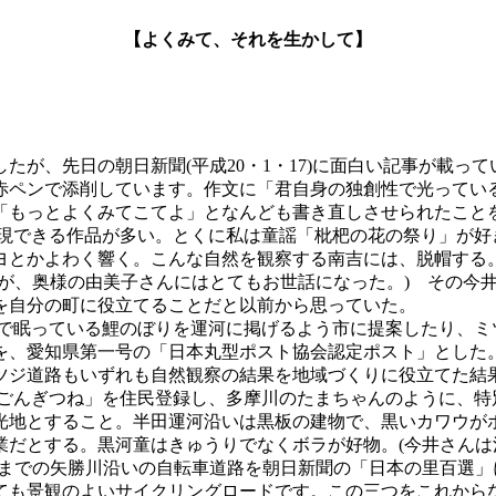
【よくみて、それを生かして】
が、先日の朝日新聞(平成20・1・17)に面白い記事が載っ
赤ペンで添削しています。作文に「君自身の独創性で光ってい
「もっとよくみてこてよ」となんども書き直しさせられたこと
できる作品が多い。とくに私は童謡「枇杷の花の祭り」が好
ヨとかよわく響く。こんな自然を観察する南吉には、脱帽する。
るが、奥様の由美子さんにはとてもお世話になった。) その今
を自分の町に役立てることだと以前から思っていた。
眠っている鯉のぼりを運河に掲げるよう市に提案したり、ミ
を、愛知県第一号の「日本丸型ポスト協会認定ポスト」とした
ツジ道路もいずれも自然観察の結果を地域づくりに役立てた結
んぎつね」を住民登録し、多摩川のたまちゃんのように、特
光地とすること。半田運河沿いは黒板の建物で、黒いカワウが
業だとする。黒河童はきゅうりでなくボラが好物。(今井さん
池までの矢勝川沿いの自転車道路を朝日新聞の「日本の里百選
ても景観のよいサイクリングロードです。この三つをこれから