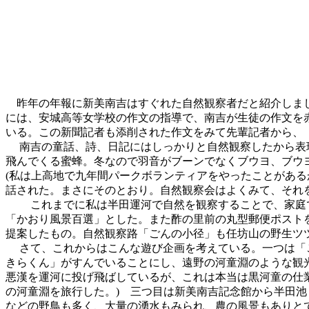
昨年の年報に新美南吉はすぐれた自然観察者だと紹介しました
には、安城高等女学校の作文の指導で、南吉が生徒の作文を
いる。この新聞記者も添削された作文をみて先輩記者から、
南吉の童話、詩、日記にはしっかりと自然観察したから表現
飛んでくる蜜蜂。冬なので羽音がブーンでなくブウヨ、ブウ
(私は上高地で九年間パークボランティアをやったことがあ
話された。まさにそのとおり。自然観察会はよくみて、それ
これまでに私は半田運河で自然を観察することで、家庭で
「かおり風景百選」とした。また酢の里前の丸型郵便ポスト
提案したもの。自然観察路「ごんの小径」も任坊山の野生ツ
さて、これからはこんな遊び企画を考えている。一つは「ご
きらくん」がすんでいることにし、遠野の河童淵のような観
悪漢を運河に投げ飛ばしているが、これは本当は黒河童の仕
の河童淵を旅行した。) 三つ目は新美南吉記念館から半田
などの野鳥も多く、大量の湧水もみられ、農の風景もありと