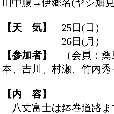
山中腹→伊郷名(ヤシ畑
【天 気】
25日(日）
26日(月） くも
【参加者】
（会員：桑
本、吉川、村瀬、竹内秀
【内 容】
八丈富士は鉢巻道路ま