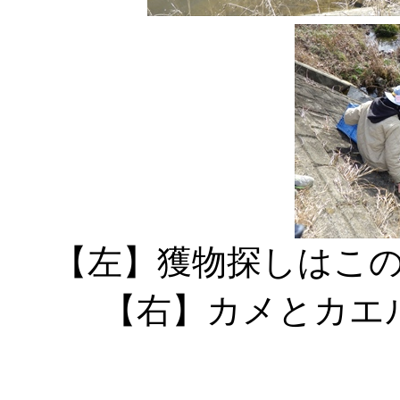
【左】獲物探しはこ
【右】カメとカエ