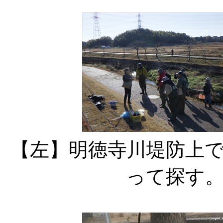
【左】明徳寺川堤防上
って探す