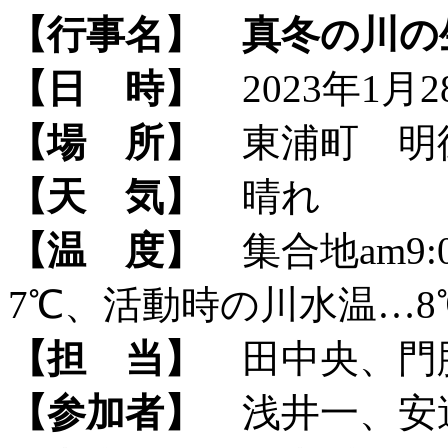
【行事名】
真冬の川の
【日 時】
2023年1月28
【場 所】
東浦町 明
【天 気】
晴れ
【温 度】
集合地am9:
7℃、活動時の川水温…8
【担 当】
田中央、門
【参加者】
浅井一、安