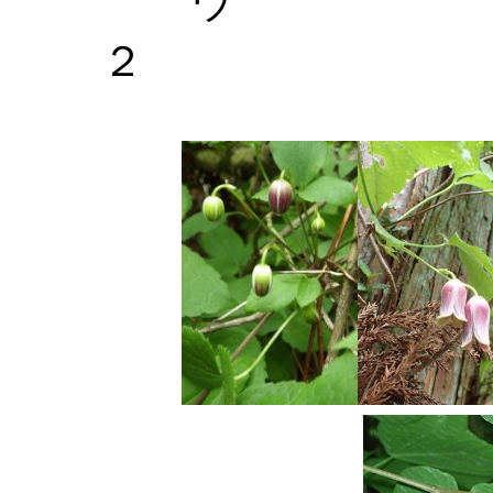
ウ 【
２ 【右