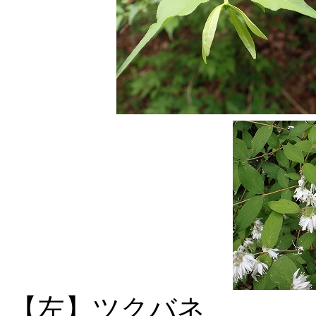
【左】ツクバ