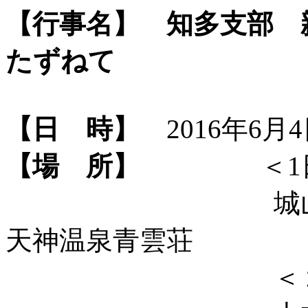
【行事名】
知多支部 
たずねて
【日 時】
2016年6月4
【場 所】
＜1日
城山史跡の森
天神温泉青雲荘
＜２日