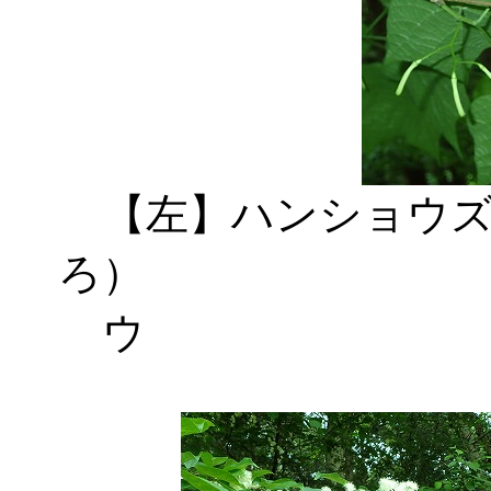
【左】ハンショウ
ろ） 【
ウ 【右