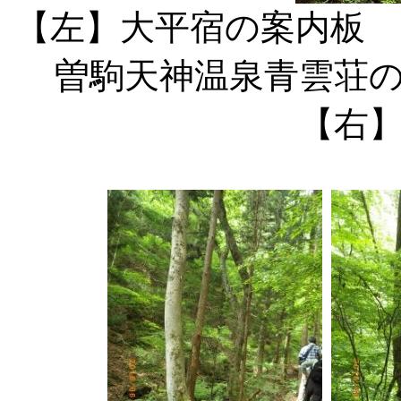
【左】大平宿
曽駒天神温
【右