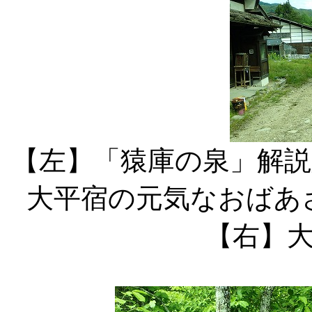
【左】「猿庫の
大平宿の元気
【右】