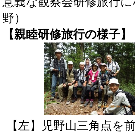
意義な観察会研修旅行に
野）
【親睦研修旅行の様子】
【左】児野山三角