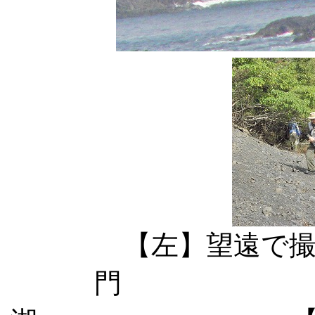
【左】望遠で
門 【中