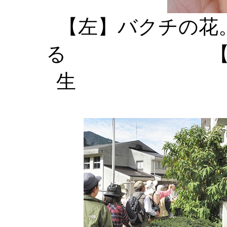
【左】バクチの花
る 【中】リ
生 【右】