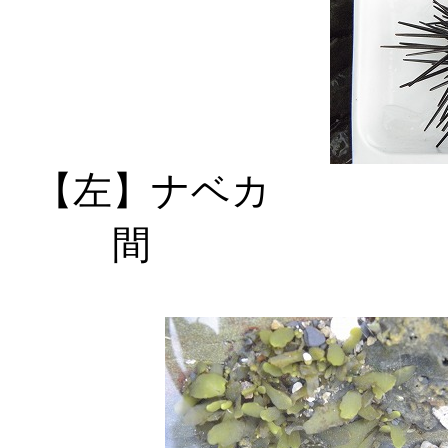
【左】ナベカ
間 【右