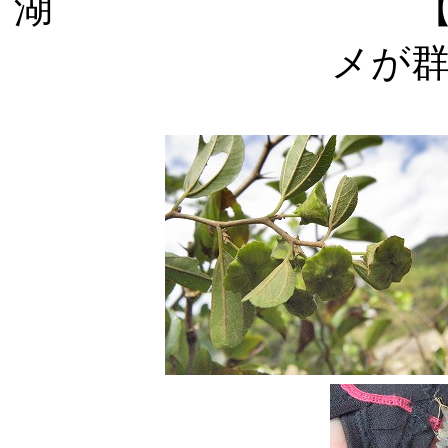
湖 【右】海跡
メが