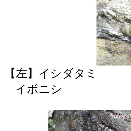
【左】イシ
イボニシ 