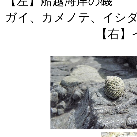
【左】船越海岸
ガイ、カメノ
【右】