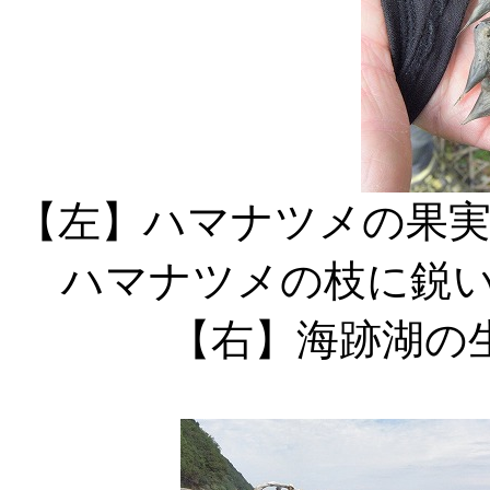
【左】ハマナ
ハマナツメ
【右】海跡湖の