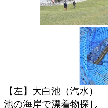
【左】大白池（
池の海岸で漂着