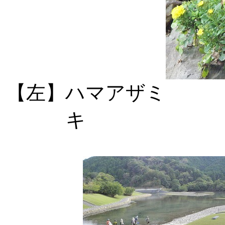
【左】ハマア
キ 【右