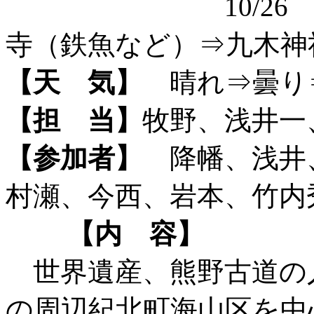
10/26 馬越
寺（鉄魚など）⇒九木神
【天 気】
晴れ⇒曇り
【担 当】
牧野、浅井一
【参加者】
降幡、浅井
村瀬、今西、岩本、竹内
【内 容】
世界遺産、熊野古道の
の周辺紀北町海山区を中