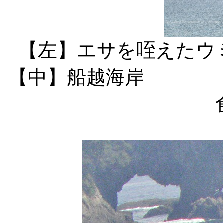
【左】エサ
【中】船越海