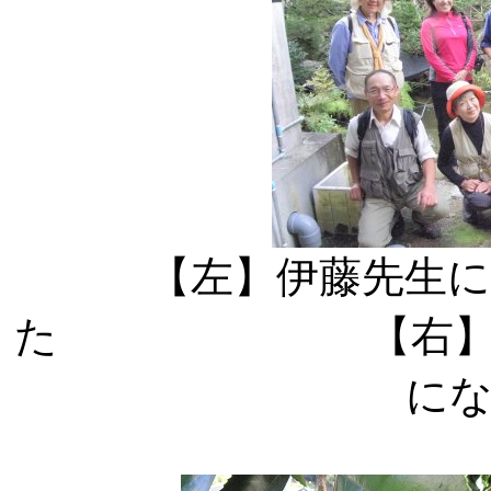
【左】伊藤先生
た 【右】法然寺
に