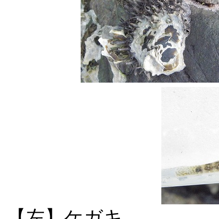
【左】ケガキ