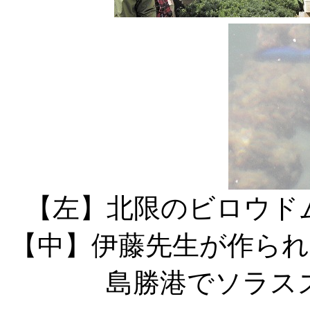
【左】北限の
【中】伊藤先生が
島勝港でソラス