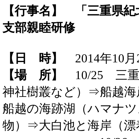
【行事名】
「三重県紀
支部親睦研修
【日 時】
2014年10月2
【場 所】
10/25 
神社樹叢など）⇒船越海
船越の海跡湖（ハマナツ
物）⇒大白池と海岸（漂