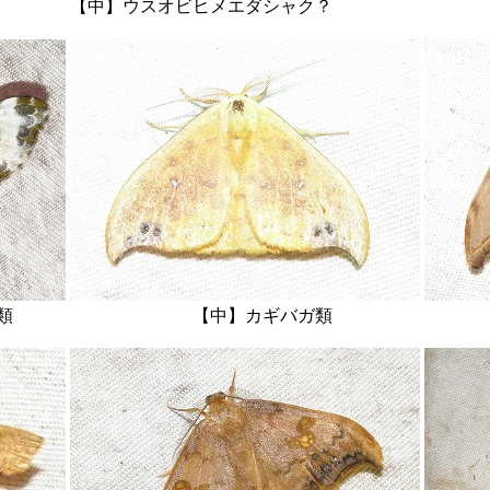
【中】ウスオビヒメエダシャク？ 【右
ャクガ類 【中】カギバガ類 【右