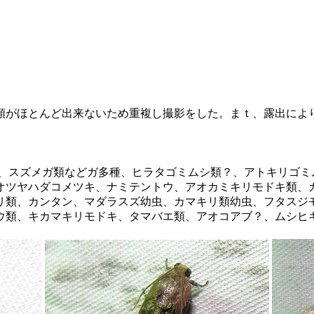
がほとんど出来ないため重複し撮影をした。まｔ、露出によ
スズメガ類などガ多種、ヒラタゴミムシ類？、アトキリゴミ
オツヤハダコメツキ、ナミテントウ、アオカミキリモドキ類、
リ類、カンタン、マダラスズ幼虫、カマキリ類幼虫、フタスジ
ウ類、キカマキリモドキ、タマバエ類、アオコアブ？、ムシヒ