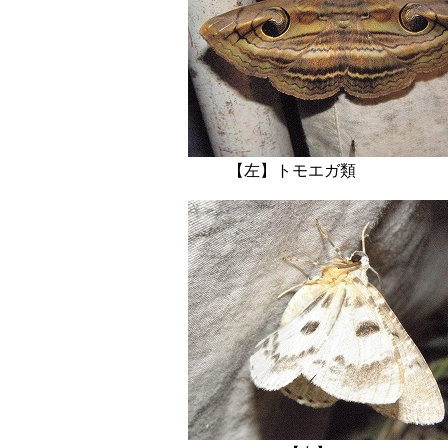
【左】トモエガ類 