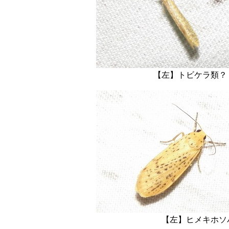
【左】トビ
【左】ヒメ