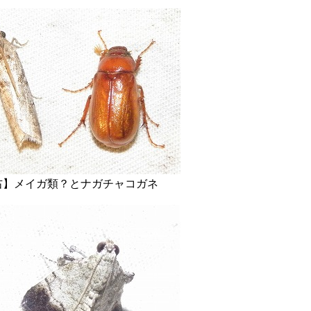
ガ類？とナガチャコガネ