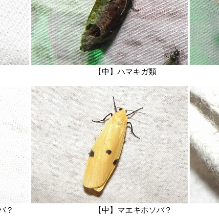
ケラ類？ 【中】ハマキガ類 【右
キホソバ？ 【中】マエキホソバ？