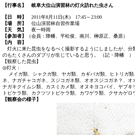
【行事名】
岐阜大位山演習林の灯火訪れた虫さん
【日 時】
2011年8月11日(木) 17:45～23:00
【場 所】
位山演習林自習作業場
【天 気】
夜一時雨
【参加者】
（会員：降幡、平松俊、南川、榊原正、桑原）
【内 容】
灯火に来た昆虫をなるべく撮影するようにしましたが、分類
のもたくさんのダブリが生じていると思う。 （記・降幡 ）
【観察した昆虫】
◎灯火：
メイガ類、シャクガ類、ヤガ類、カギバガ類、ヒトリガ類、
ネ、ナガチャコガネ、スジコガネ類、オオスジコガネ？、オ
ナガキクイムシ類、カスミカメ類、オヌキヨコバイ、ヤブキ
トビケラ類、カクツツトビケラ類、カワゲラ類、クサカゲロ
【観察会の様子】