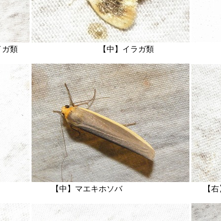
ノメイガ類 【中】イラガ類 【
1 【中】マエキホソバ 【右】ヒメ