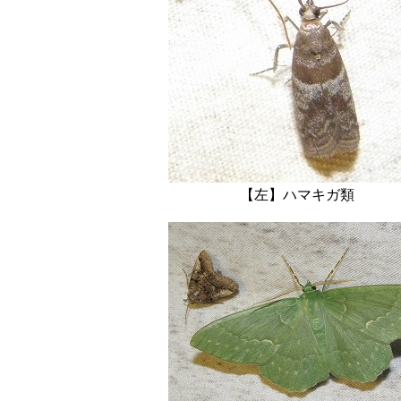
【左】ハマキガ