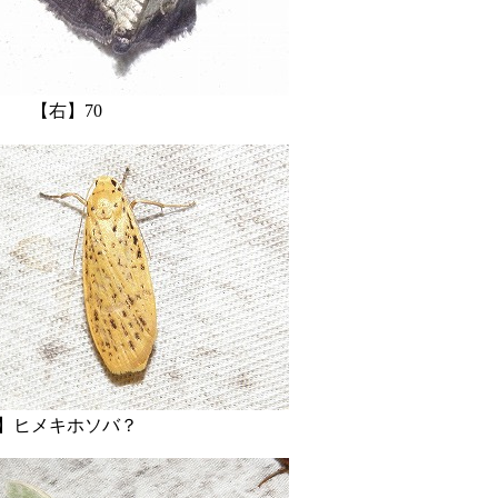
右】70
キホソバ？