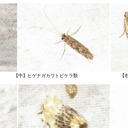
中】ヒゲナガカワトビケラ類 【右】メイ