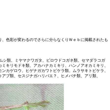
り、色彩が変わるのでさらに分らなくりＷｅｂに掲載されたも
ムシ類、ミヤマクワガタ、ビロウドコガネ類、セマダラコガ
カミキリモドキ類、アカハナカミキリ、ハンノアオカミキリ、
モンカゲロウ、ヒゲナガカワトビケラ類、ムラサキトビケラ、
キアブ類、セスジナガハリバエ？、ヒメバチ類、アリ類、