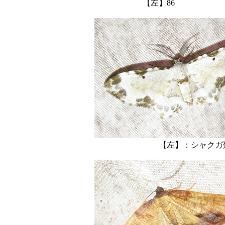
【左】86 
【左】：シ