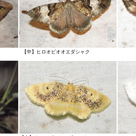
【中】ヒロオビオオエダシャク 【右】