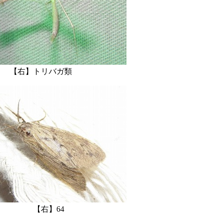
】トリバガ類
 【右】64