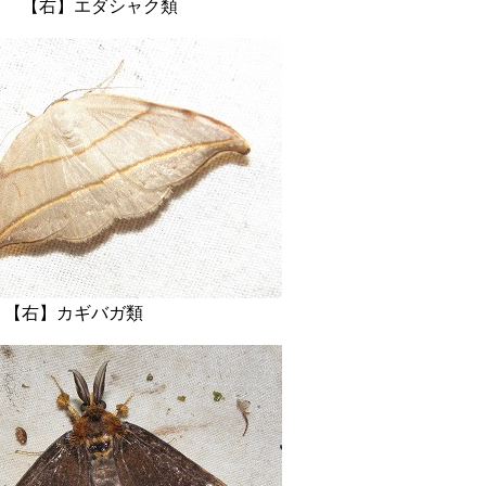
】エダシャク類
】カギバガ類