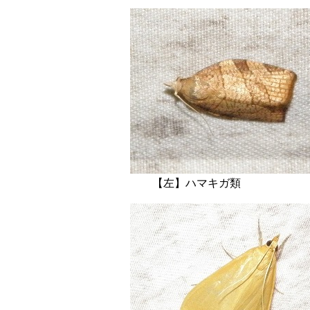
【左】ハマキガ類 【