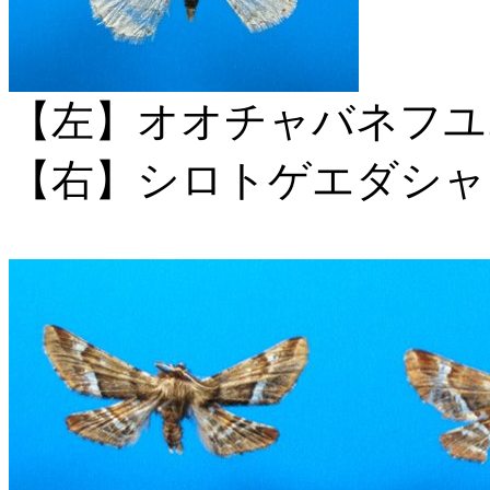
【左】オオチャバネフユ
【右】シロトゲエダシャ