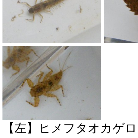
【左】ヒメフタオカゲロ