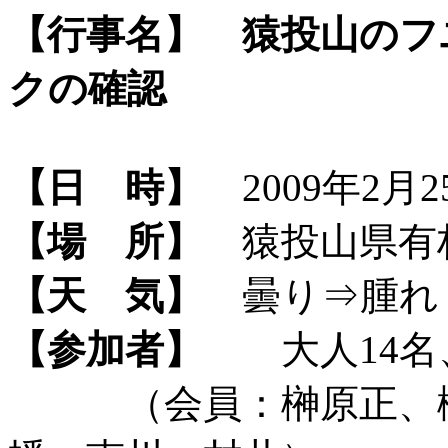
【行事名】
猿投山のフ
クの確認
【日 時】
2009年2月2
【場 所】
猿投山県有
【天 気】
曇り⇒腫れ
【参加者】
大人14名、
（会員：榊原正、榊