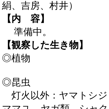
絹、吉房、村井）
【内 容】
準備中。
【観察した生き物】
◎植物
◎昆虫
灯火以外：ヤマトシジ
ママユ、ヤガ類、シャク