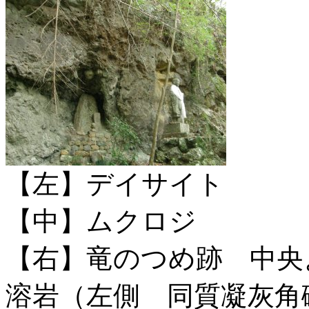
【左】デイサイト
【中】ムクロジ
【右】竜のつめ跡 中央
溶岩（左側 同質凝灰角