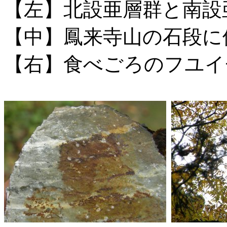
【左】北設亜層群と南設
【中】鳳来寺山の石段に
【右】食べごろのフユイ