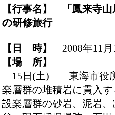
【行事名】
「鳳来寺山
の研修旅行
【日 時】
2008年11月1
【場 所】
15日(土) 東海市役所
楽層群の堆積岩に貫入す
設楽層群の砂岩、泥岩、