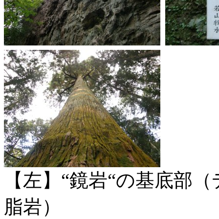
【左】“鏡岩“の基底部
脂岩）