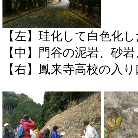
【左】珪化して白色化し
【中】門谷の泥岩、砂岩
【右】鳳来寺高校の入り