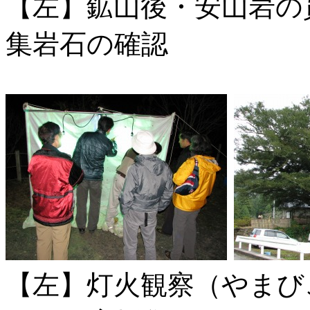
【左】鉱山後・安山岩
集岩石の確認
【左】灯火観察（やま