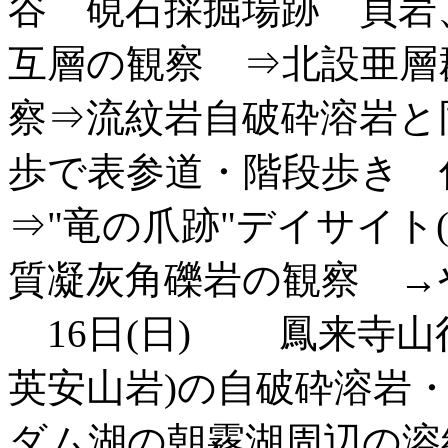
谷 硯石採掘場跡 頁岩
互層の観察 ⇒北設亜層
察⇒流紋岩自破砕溶岩と
歩で表参道・階段歩き 
⇒"竜の爪跡"デイサイト
質凝灰角礫岩の観察 →
16日(日) 鳳来寺山
英安山岩)の自破砕溶岩・
ダム湖の朝霧湖周辺の溶