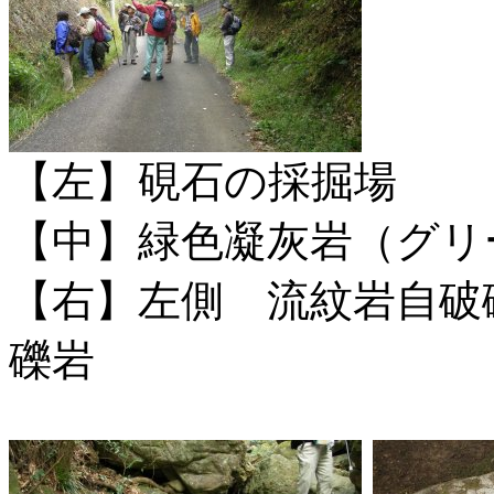
【左】硯石の採掘場
【中】緑色凝灰岩（グリ
【右】左側 流紋岩自
礫岩