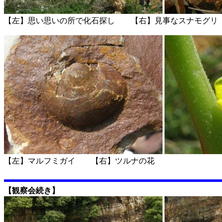
【左】思い思いの所で化石探し 【右】見事なスナモグリ
【左】マルフミガイ 【右】ツルナの花
【観察会続き】