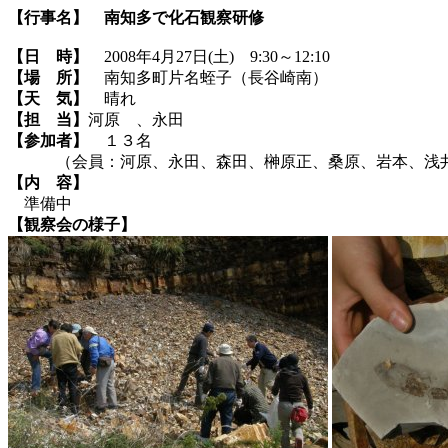
【行事名】
南知多で化石観察研修
【日 時】
2008年4月27日(土) 9:30～12:10
【場 所】
南知多町片名蛭子（長谷崎南）
【天 気】
晴れ
【担 当】
河原 、永田
【参加者】
１３名
（会員：河原、永田、森田、榊原正、桑原、岩本、浅井
【内 容】
準備中
【観察会の様子】