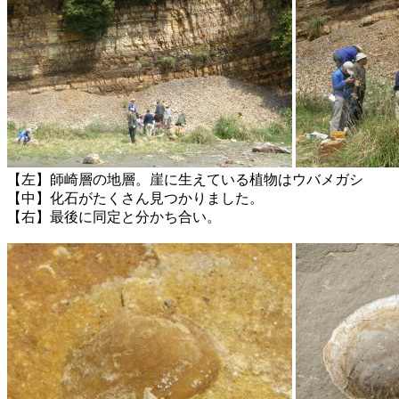
【左】師崎層の地層。崖に生えている植物はウバメガシ
【中】化石がたくさん見つかりました。
【右】最後に同定と分かち合い。