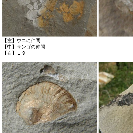
【左】ウニに仲間
【中】サンゴの仲間
【右】１９