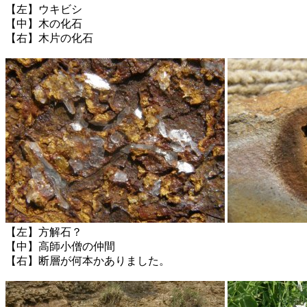
【左】ウキビシ
【中】木の化石
【右】木片の化石
【左】方解石？
【中】高師小僧の仲間
【右】断層が何本かありました。