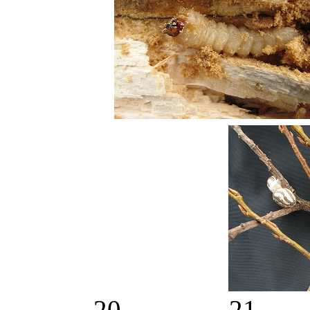
20． 21．