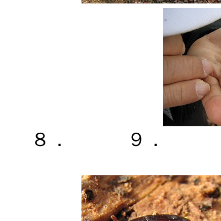
８． ９． 10．