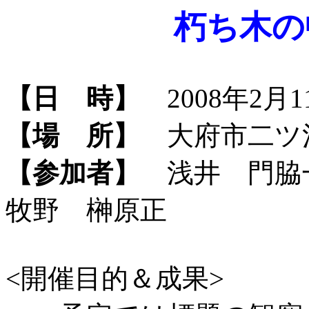
朽ち木の
【日 時】
2008年2月11
【場 所】
大府市二ツ
【参加者】
浅井 門脇
牧野 榊原正
<開催目的＆成果>