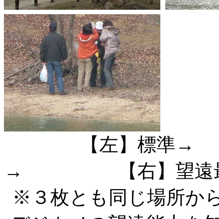
【左】標準→ 
→ 【右】望遠
※３枚とも同じ場所か