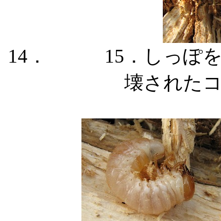
14． 15．しっぽ
壊された