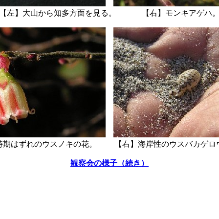
【左】大山から知多方面を見る。 【右】モンキアゲハ
時期はずれのウスノキの花。 【右】海岸性のウスバカゲロ
観察会の様子（続き）