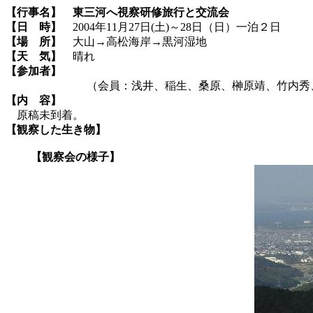
【行事名】
東三河へ視察研修旅行と交流会
【日 時】
2004年11月27日(土)～28日（日）一泊２日
【場 所】
大山→高松海岸→黒河湿地
【天 気】
晴れ
【参加者】
（会員：浅井、稲生、桑原、榊原靖、竹内秀、永田
【内 容】
原稿未到着。
【観察した生き物】
【観察会の様子】