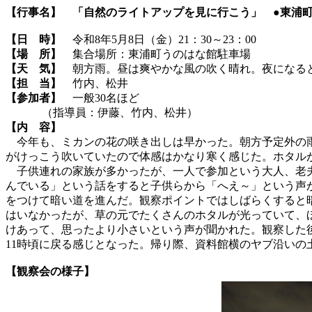
【行事名】
「自然のライトアップを見に行こう」 ●東浦
【日 時】
令和8年5月8日（金）21：30～23：00
【場 所】
集合場所：東浦町うのはな館駐車場
【天 気】
朝方雨。昼は爽やかな風の吹く晴れ。夜になる
【担 当】
竹内、松井
【参加者】
一般30名ほど
（指導員：伊藤、竹内、松井）
【内 容】
今年も、ミカンの花の咲き出しは早かった。朝方予定外の雨
がけっこう吹いていたので体感はかなり寒く感じた。ホタル
子供連れの家族が多かったが、一人で参加という大人、老夫
んでいる」という話をすると子供らから「へえ～」という声
をつけて暗い道を進んだ。観察ポイントではしばらくすると
はいなかったが、草の元でたくさんのホタルが光っていて、
けあって、思ったより小さいという声が聞かれた。観察した
11時頃に戻る感じとなった。帰り際、資料館横のヤブ沿い
【観察会の様子】