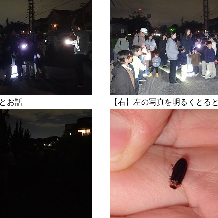
とお話
【右】左の写真を明るくとる