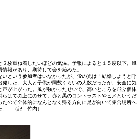
と２枚重ね着したいほどの気温。予報によると１５度以下。風
員情報があり、期待して会を始めた。
ないという参加者はいなかったが、蛍の光は「結婚しようと呼
出発した。大人と子供が同数くらいの人数だったが、安全に気
と声が上がった。風が強かったせいで、高いところを飛ぶ個体
供らはての上にのせて、赤と黒のコントラストやヒメというだ
ったので全体的になんとなく帰る方向に足が向いて集合場所へ
た。 （記 竹内）