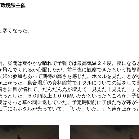
町環境課主催
と寒くなった。
。昼間は爽やかな晴れで予報では最高気温２４度。夜になる
が飛んでくれるか心配したが、前日夜に観察できたという指導
婦の参加もあって期待の高さを感じた。ホタルを見たことが
が上がった。集合場所の資料館前でホタルについての話をして
暗さに目が慣れて、だんだん光が増えて「見えた！見えた！」
ほっとした。５０頭以上１００頭いたかといったところか。子
後はそっと草の間に返していた。予定時間前に子供たちが寒が
の土手にもホタルが光っていて、「いた、いた。」と声が上がっ