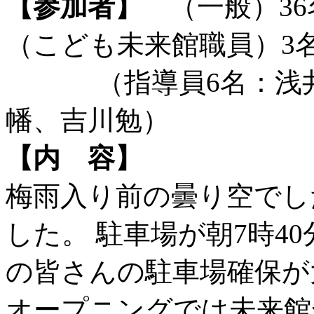
【参加者】
（一般）36名
（こども未来館職員）3
（指導員6名：浅井?
幡、吉川勉）
【内 容】
梅雨入り前の曇り空でし
した。 駐車場が朝7時4
の皆さんの駐車場確保が
オープニングでは未来館