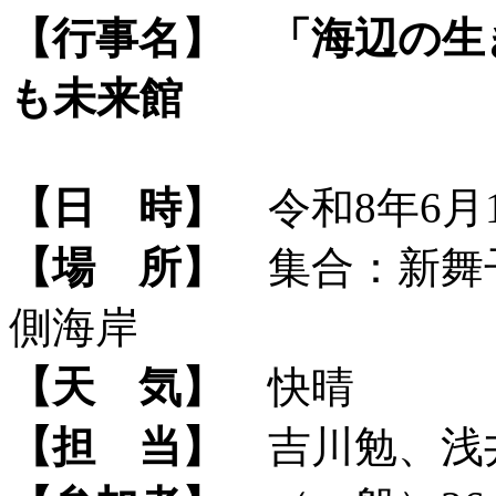
【行事名】
「海辺の生
も未来館
【日 時】
令和8年6月1
【場 所】
集合：新舞子
側海岸
【天 気】
快晴
【担 当】
吉川勉、浅