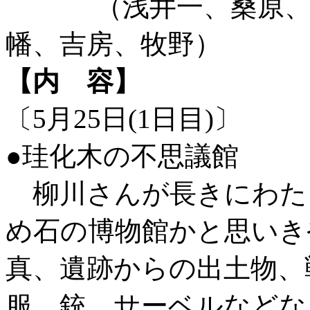
（浅井一、桑原、竹
幡、吉房、牧野）
【内 容】
〔5月25日(1日目)〕
●珪化木の不思議館
柳川さんが長きにわた
め石の博物館かと思いき
真、遺跡からの出土物、
服、銃、サーベルなどな