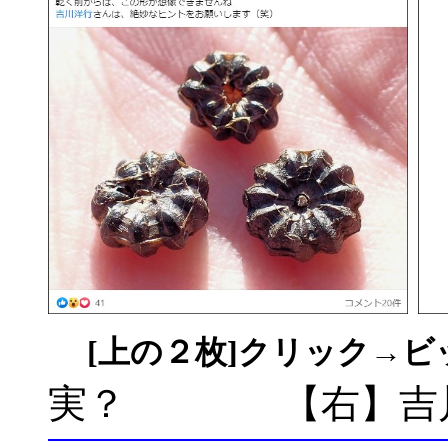
[上の２枚]クリック→
実？ 【右】吉川