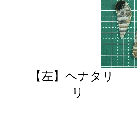
【左】ヘナタリ
リ 【