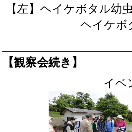
【左】ヘイケボタ
ヘイケボ
【観察会続き】
イベ