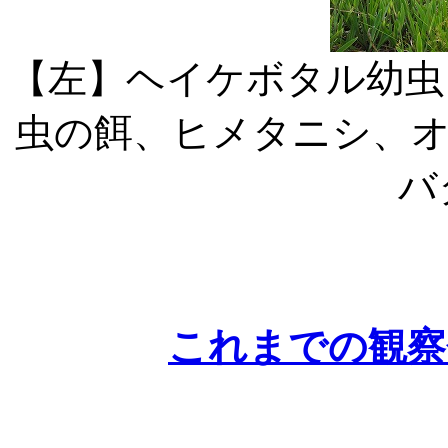
【左】ヘイケボタル幼
虫の餌、ヒメタニシ、
バ
これまでの観察