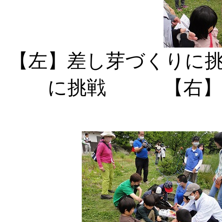
【左】差し芽づくりに
に挑戦 【右】ヘ