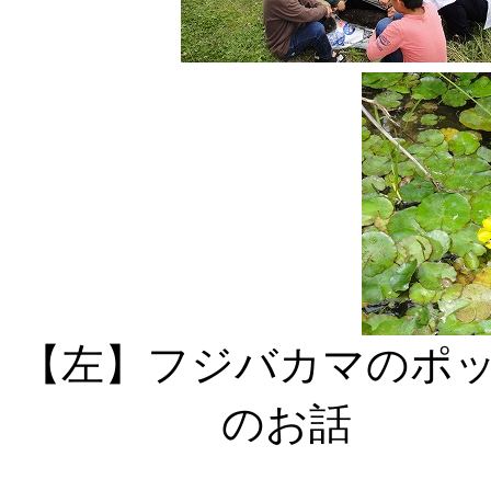
【左】フジバカマのポ
のお話 【