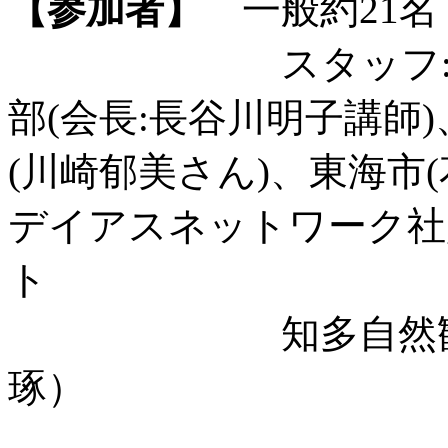
【参加者】
一般約21名 
スタッフ: ビオ
部(会長:長谷川明子講師
(川崎郁美さん)、東海市
デイアスネットワーク社
ト
知多自然観察会 
琢）