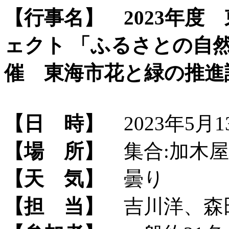
【行事名】
2023年
ェクト 「ふるさとの自然
催 東海市花と緑の推
【日 時】
2023年5月13
【場 所】
集合:加木屋
【天 気】
曇り
【担 当】
吉川洋、森