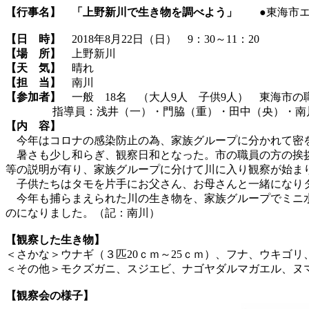
【行事名】
「上野新川で生き物を調べよう」
●東海市エ
【日 時】
2018年8月22日（日） 9：30～11：20
【場 所】
上野新川
【天 気】
晴れ
【担 当】
南川
【参加者】
一般 18名 （大人9人 子供9人） 東海市の
指導員：浅井（一）・門脇（重）・田中（央）・南
【内 容】
今年はコロナの感染防止の為、家族グループに分かれて密
暑さも少し和らぎ、観察日和となった。市の職員の方の挨拶
等の説明が有り、家族グループに分けて川に入り観察が始ま
子供たちはタモを片手にお父さん、お母さんと一緒になりタ
今年も捕らまえられた川の生き物を、家族グループでミニ水
のになりました。（記：南川）
【観察した生き物】
＜さかな＞ウナギ（３匹20ｃｍ～25ｃｍ）、フナ、ウキゴ
＜その他＞モクズガニ、スジエビ、ナゴヤダルマガエル、ヌ
【観察会の様子】