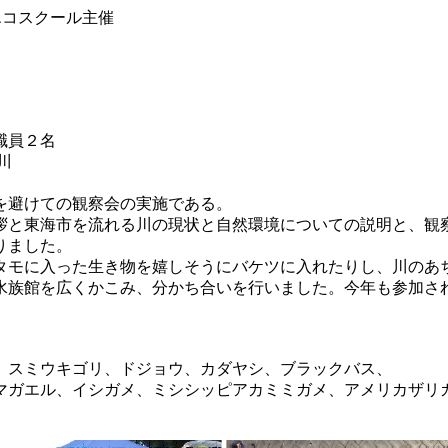
コスクール主催
職員２名
川
を避けての観察会の実施である。
と東海市を流れる川の現状と自然環境についての説明と、観
りました。
モに入った生き物を嬉しそうにバケツに入れたりし、川のあ
族館を広くかこみ、分かち合いを行いました。今年も参加さ
リ、スミウキゴリ、ドジョウ、カダヤシ、ブラックバス、
マガエル、イシガメ、ミシシッピアカミミガメ、アメリカザリ