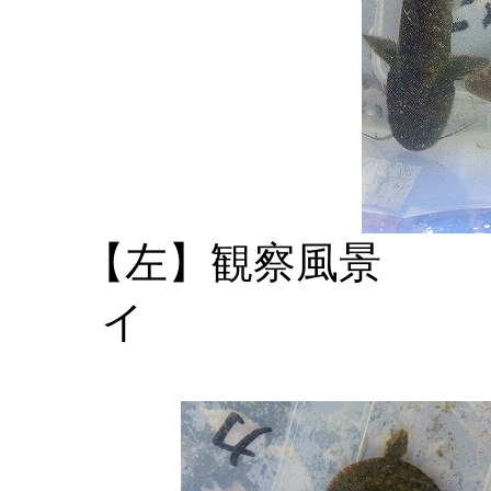
【左】観察
イ 【右