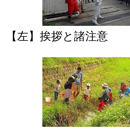
【左】挨拶と諸注