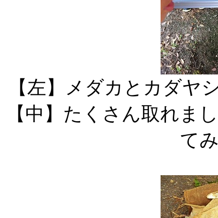
【左】メダカと
【中】たくさん
て