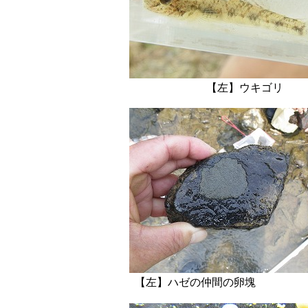
【左】ウ
【左】ハゼの仲間の卵