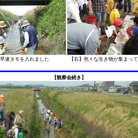
 早速タモを入れました 【右】色々な生き物が集まって
【観察会続き】