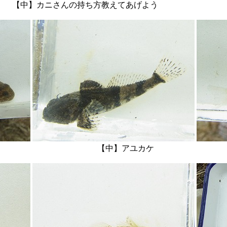
中】カニさんの持ち方教えてあげよう 【右】観
マチチブ 【中】アユカケ 