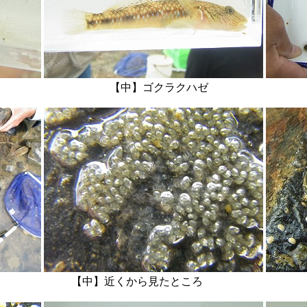
キゴリ 【中】ゴクラクハゼ 【
塊 【中】近くから見たところ 【右