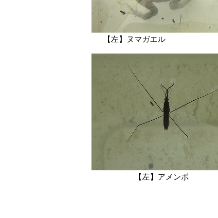
【左】ヌマガエル 【
【左】アメン