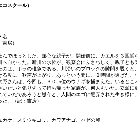
エコスクール）
３名
、吉房）
んでほっとした。熱心な親子が、開始前に、カエルを３匹捕
川へ向かった。新川の水位が、観察会にふさわしく、親子とも
たのは、ボラの稚魚である。川沿いのブロックの隙間を覗くと
ける度に、歓声が上がり、あっという間に、２時間が過ぎた。
大野さんは、今回も、３０㎝位のウナギを捕まえた。いるとこ
飼いたいと張り切って持ち帰った家族が、何人もいた。立派に
れていたであろうと思うと、人間のエゴに翻弄された生き様に
った。（記：吉房）
ユカケ、スミウキゴリ、カワアナゴ、ハゼの卵