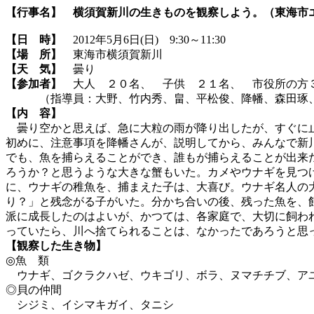
【行事名】
横須賀新川の生きものを観察しよう。（東海市
【日 時】
2012年5月6日(日) 9:30～11:30
【場 所】
東海市横須賀新川
【天 気】
曇り
【参加者】
大人 ２０名、 子供 ２１名、 市役所の方
（指導員：大野、竹内秀、畠、平松俊、降幡、森田琢
【内 容】
曇り空かと思えば、急に大粒の雨が降り出したが、すぐに止
初めに、注意事項を降幡さんが、説明してから、みんなで新
でも、魚を捕らえることができ、誰もが捕らえることが出来
ろうか？と思うような大きな蟹もいた。カメやウナギを見つ
に、ウナギの稚魚を、捕まえた子は、大喜び。ウナギ名人の
り？」と残念がる子がいた。分かち合いの後、残った魚を、
派に成長したのはよいが、かつては、各家庭で、大切に飼わ
っていたら、川へ捨てられることは、なかったであろうと思
【観察した生き物】
◎魚 類
ウナギ、ゴクラクハゼ、ウキゴリ、ボラ、ヌマチチブ、ア
◎貝の仲間
シジミ、イシマキガイ、タニシ