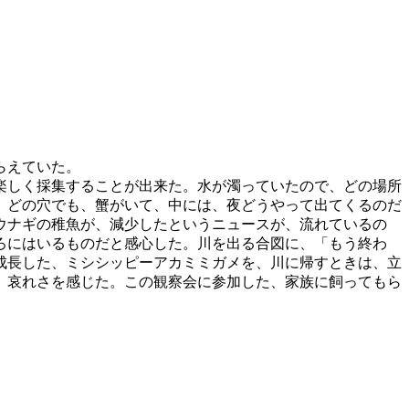
らえていた。
楽しく採集することが出来た。水が濁っていたので、どの場所
、どの穴でも、蟹がいて、中には、夜どうやって出てくるのだ
ウナギの稚魚が、減少したというニュースが、流れているの
ろにはいるものだと感心した。川を出る合図に、「もう終わ
成長した、ミシシッピーアカミミガメを、川に帰すときは、立
、哀れさを感じた。この観察会に参加した、家族に飼ってもら