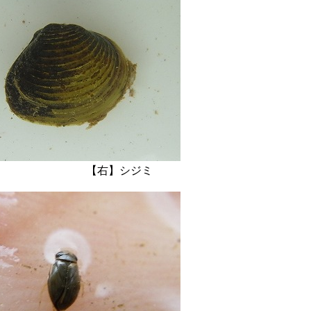
ニシ？ 【右】シジミ