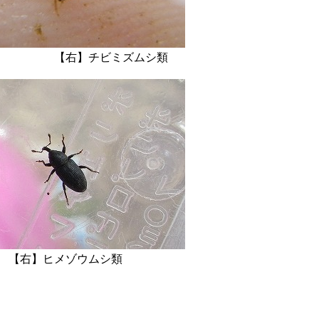
 【右】チビミズムシ類
ヒメゾウムシ類