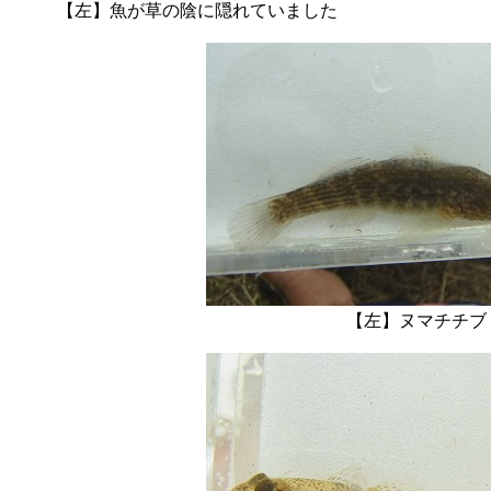
【左】魚が草の陰に隠れていました 【
【左】ヌ