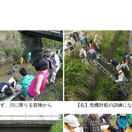
まず、川に降りる冒険から 【右】危機対処の訓練にな