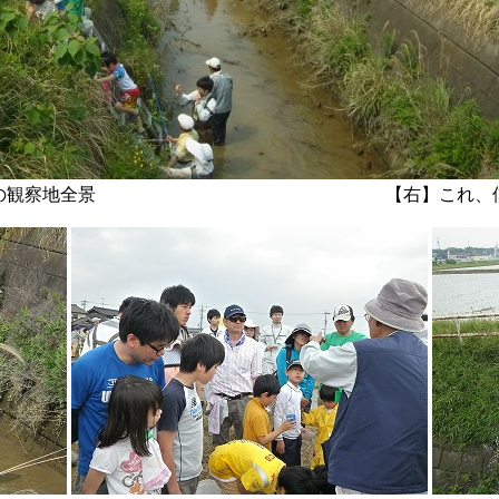
賀新川の観察地全景 【右】これ、僕が捕