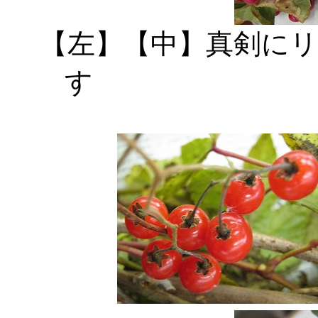
【左】【中】真剣に
す 【右】