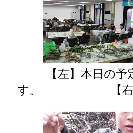
【左】本日の予
す。 【右】早