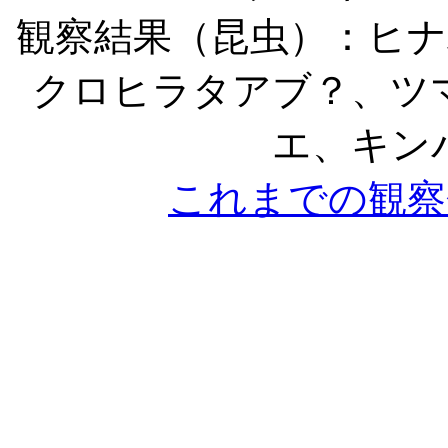
観察結果（昆虫）：ヒ
クロヒラタアブ？、ツ
エ、キン
これまでの観察