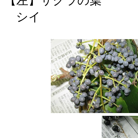
【左】サクラ
シイ 【右