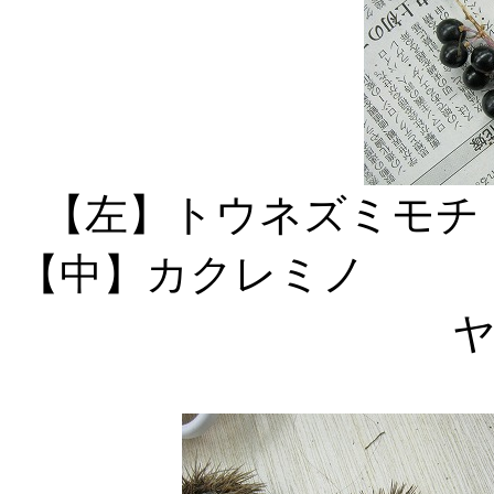
【左】ト
【中】カク