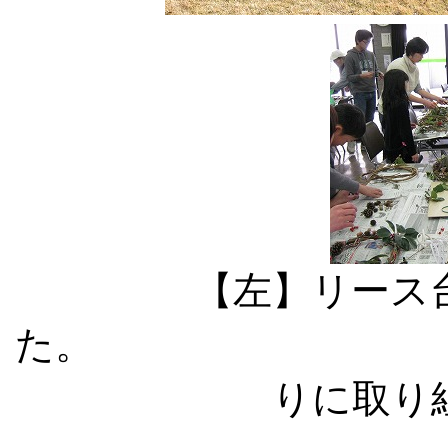
【左】リース
た。 【中】【
りに取り