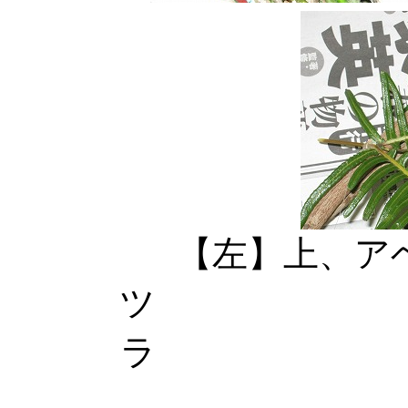
【左】上、ア
ツ 【中
ラ 【