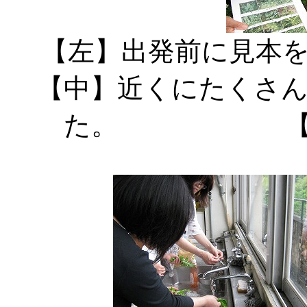
【左】出発
【中】近くにたくさ
た。 【右】