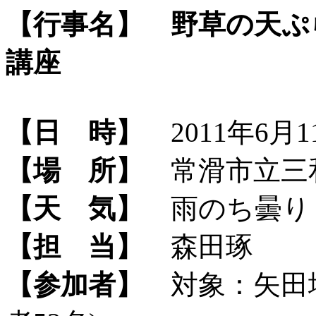
【行事名】
野草の天ぷ
講座
【日 時】
2011年6月11
【場 所】
常滑市立三
【天 気】
雨のち曇り
【担 当】
森田琢
【参加者】
対象：矢田地