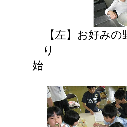
【左】お好みの
り 【中
始 【右】