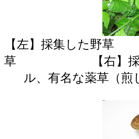
【左】採集した野
草 【右】採集の
ル、有名な薬草（煎