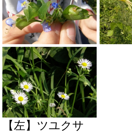
【左】ツユクサ