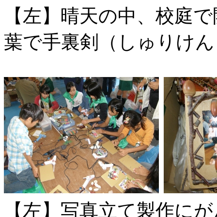
【左】晴天の中、校庭
葉で手裏剣（しゅりけん
【左】写真立て製作に