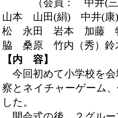
（会員： 中井(三)
山本 山田(絹) 中井(康
松 永田 岩本 加藤 
脇 桑原 竹内（秀）鈴
【内 容】
今回初めて小学校を会
察とネイチャーゲーム、
した。
開会式の後、２グルー