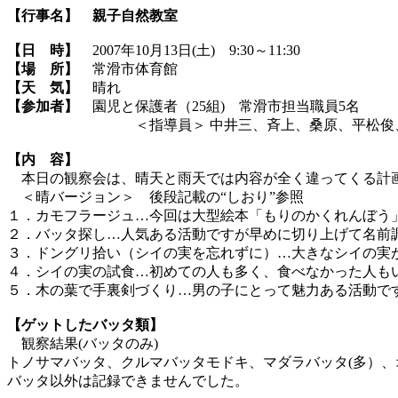
【行事名】
親子自然教室
【日 時】
2007年10月13日(土) 9:30～11:30
【場 所】
常滑市体育館
【天 気】
晴れ
【参加者】
園児と保護者（25組) 常滑市担当職員5名
＜指導員＞ 中井三、斉上、桑原、平松俊、
【内 容】
本日の観察会は、晴天と雨天では内容が全く違ってくる計画
＜晴バージョン＞ 後段記載の“しおり”参照
１．カモフラージュ…今回は大型絵本「もりのかくれんぼう
２．バッタ探し…人気ある活動ですが早めに切り上げて名前
３．ドングリ拾い（シイの実を忘れずに）…大きなシイの実
４．シイの実の試食…初めての人も多く、食べなかった人も
５．木の葉で手裏剣づくり…男の子にとって魅力ある活動ですが
【ゲットしたバッタ類】
観察結果(バッタのみ)
トノサマバッタ、クルマバッタモドキ、マダラバッタ(多）
バッタ以外は記録できませんでした。