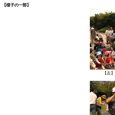
【様子の一部】
【左】何もいな