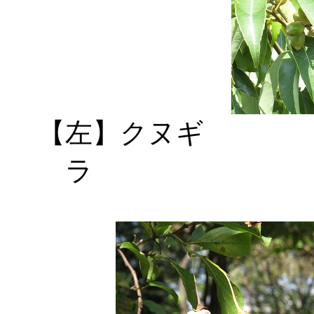
【左】クヌ
ラ 【右