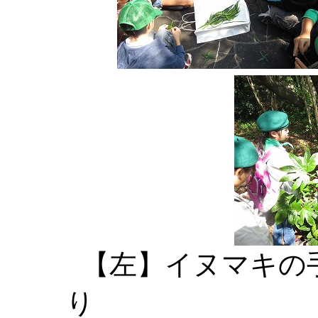
【左】イヌマキの
り 【中】