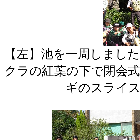
【左】池を一周
クラの紅葉の下
ギのスライ