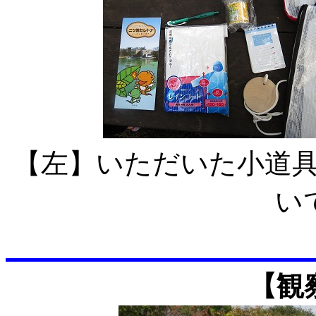
【左】いただいた
い
【観