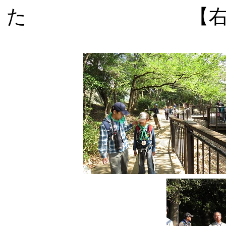
た 【右】ヤツ