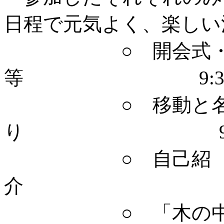
日程で元気よく、楽しい
○ 開会式・挨
等 9:30～9
○ 移動と名
り 9:45～1
○ 自己紹
介 10:05
○ 「木の中のリ