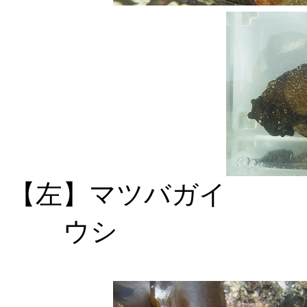
【左】マツバガ
ウシ 【