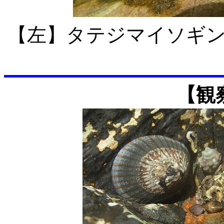
【左】タテジマイソ
【観