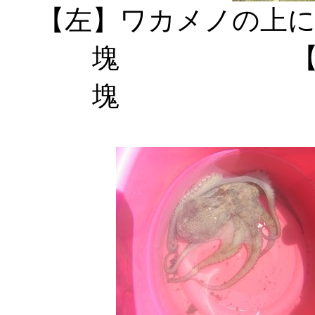
【左】ワカメノの上
塊 【中】
塊 【右】