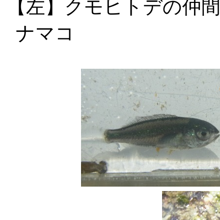
【左】クモヒト
ナマコ 【右