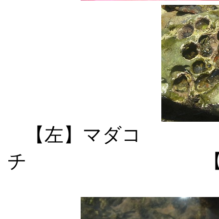
【左】マダコ
チ 【右】穿孔