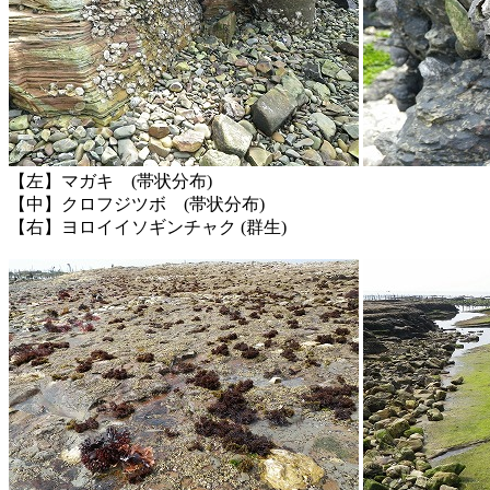
【左】マガキ (帯状分布)
【中】クロフジツボ (帯状分布)
【右】ヨロイイソギンチャク (群生)