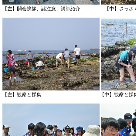
【左】開会挨拶、諸注意、講師紹介 【中】さ
【左】観察と採集 【中】観察と採