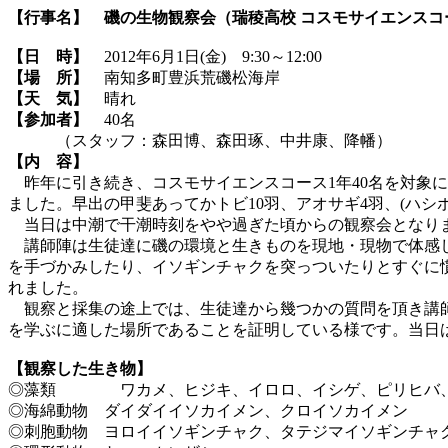
【行事名】
磯の生物観察会（瑞稜高校 コスモサイエンスコ
【日 時】
2012年6月1日(金) 9:30～12:00
【場 所】
南知多町豊浜荒磯松海岸
【天 気】
晴れ
【参加者】
40名
（スタッフ：森田博、森田琢、中井康、降幡）
【内 容】
昨年に引き続き、コスモサイエンスコース1年40名を対象
ました。早出の甲斐あってかトビ10羽、アオサギ4羽、(ハシ
当日は中潮で干潮時刻をやや過ぎた頃からの観察会となりま
講師陣は生徒達に磯の環境と生きものを現地・現物で体感し
を手づかみしたり、イソギンチャクを突っついたりとすぐに
れました。
観察と採集の途上では、生徒達から幾つかの質問を頂き講師
を学ぶに適した場所であることを証明している様です。当日
【観察した生き物】
◎藻類 ワカメ、ヒジキ、イロロ、イシゲ、ピリヒバ、
◎海綿動物 ダイダイイソカイメン、クロイソカイメン
◎刺胞動物 ヨロイイソギンチャク、タテジマイソギンチャ