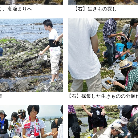
っさく、潮溜まりへ 【右】生きもの探し
集 【右】採集した生きものの分類仕