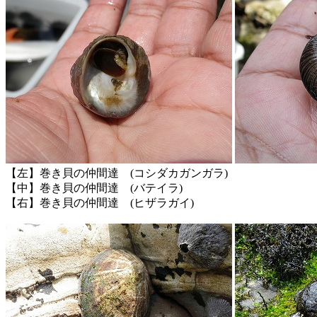
【左】巻き貝の仲間達 (コシダカガンガラ)
【中】巻き貝の仲間達 (バテイラ)
【右】巻き貝の仲間達 (ヒザラガイ)