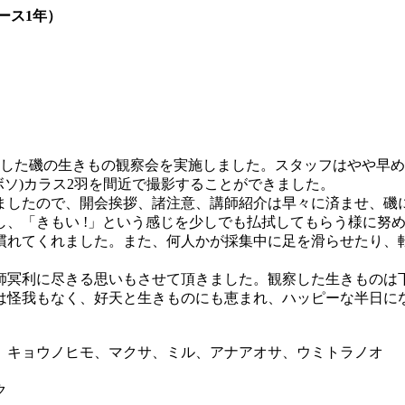
ース1年）
にした磯の生きもの観察会を実施しました。スタッフはやや早
ボソ)カラス2羽を間近で撮影することができました。
したので、開会挨拶、諸注意、講師紹介は早々に済ませ、磯
、「きもい !」という感じを少しでも払拭してもらう様に努
慣れてくれました。また、何人かが採集中に足を滑らせたり、
冥利に尽きる思いもさせて頂きました。観察した生きものは
は怪我もなく、好天と生きものにも恵まれ、ハッピーな半日に
キョウノヒモ、マクサ、ミル、アナアオサ、ウミトラノオ
ク