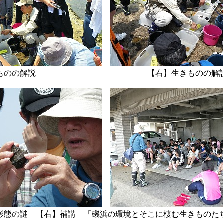
【中】生きものの解説 【右】生きものの解
謎 【右】補講 「磯浜の環境とそこに棲む生きものたち