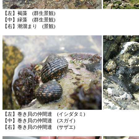
【左】褐藻 (群生景観)
【中】緑藻 (群生景観)
【右】潮溜まり (景観)
【左】巻き貝の仲間達 (イシダタミ)
【中】巻き貝の仲間達 (スガイ)
【右】巻き貝の仲間達 (サザエ)