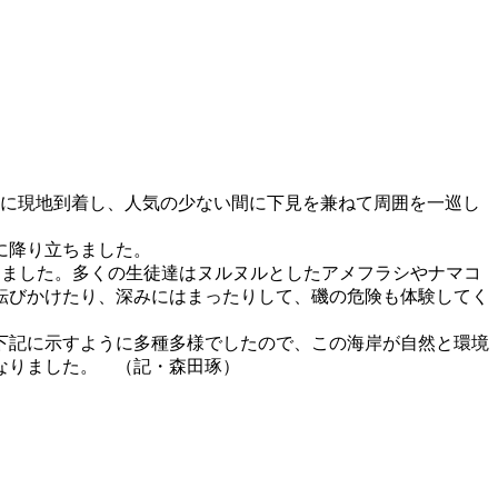
めに現地到着し、人気の少ない間に下見を兼ねて周囲を一巡し
に降り立ちました。
めました。多くの生徒達はヌルヌルとしたアメフラシやナマコ
転びかけたり、深みにはまったりして、磯の危険も体験してく
下記に示すように多種多様でしたので、この海岸が自然と環境
なりました。 （記・森田琢）