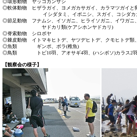
◎環形動物 ヤッコカンザシ
◎軟体動物 ヒザラガイ、ヨメガカサガイ、カラマツガイと
イシダタミ、イボニシ、スガイ、コシダカガンガラ、
◎節足動物 フナムシ、イソガニ、ヒライソガニ、イワガニ
ヤドカリ類(ケアシホンヤドカリ)
◎脊索動物 シロボヤ
◎棘皮動物 イトマキヒトデ、ヤツデヒトデ、クモヒトデ類
◎魚類 ギンポ、ボラ(稚魚)
◎鳥類 トビ10羽、アオサギ4羽、(ハシボソ)カラス2
【観察会の様子】