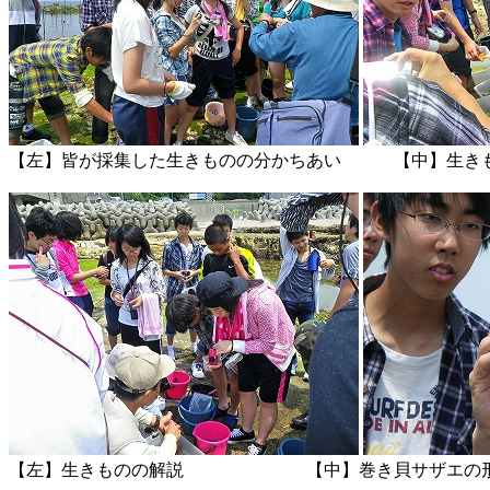
【左】皆が採集した生きものの分かちあい 
【左】生きものの解説 【中】巻き貝サザエの形態の