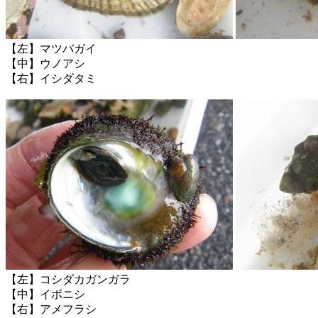
【左】マツバガイ
【中】ウノアシ
【右】イシダタミ
【左】コシダカガンガラ
【中】イボニシ
【右】アメフラシ