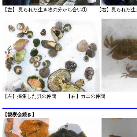
【左】 見られた生き物の分かち合い① 【右】見られた生
【左】採集した貝の仲間 【右】カニの仲間
【観察会続き】