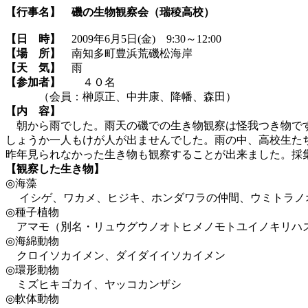
【行事名】
磯の生物観察会（瑞稜高校）
【日 時】
2009年6月5日(金) 9:30～12:00
【場 所】
南知多町豊浜荒磯松海岸
【天 気】
雨
【参加者】
４０名
（会員：榊原正、中井康、降幡、森田）
【内 容】
朝から雨でした。雨天の磯での生き物観察は怪我つき物です
しょうか一人もけが人が出ませんでした。雨の中、高校生た
昨年見られなかった生き物も観察することが出来ました。採
【観察した生き物】
◎海藻
イシゲ、ワカメ、ヒジキ、ホンダワラの仲間、ウミトラノ
◎種子植物
アマモ（別名・リュウグウノオトヒメノモトユイノキリハ
◎海綿動物
クロイソカイメン、ダイダイイソカイメン
◎環形動物
ミズヒキゴカイ、ヤッコカンザシ
◎軟体動物