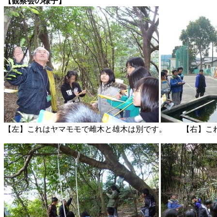
【観察会の様子】
【左】これはヤマモモで雌木と雄木は別です。 【右】これ