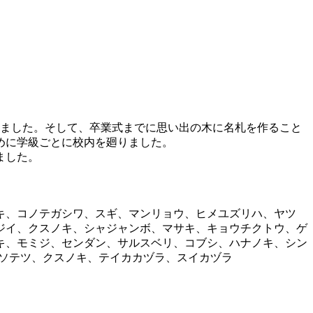
ました。そして、卒業式までに思い出の木に名札を作ること
めに学級ごとに校内を廻りました。
ました。
キ、コノテガシワ、スギ、マンリョウ、ヒメユズリハ、ヤツ
ジイ、クスノキ、シャジャンボ、マサキ、キョウチクトウ、ゲ
キ、モミジ、センダン、サルスベリ、コブシ、ハナノキ、シン
ソテツ、クスノキ、テイカカヅラ、スイカヅラ