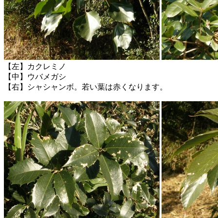
【左】カクレミノ
【中】ウバメガシ
【右】シャシャンボ。若い葉は赤くなります。