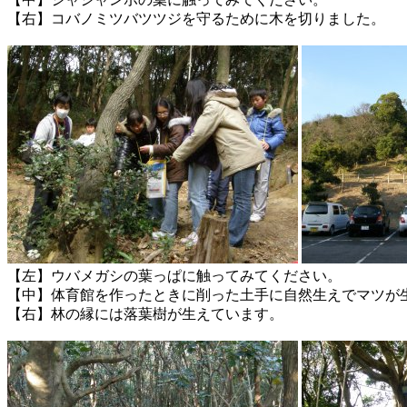
【右】コバノミツバツツジを守るために木を切りました。
【左】ウバメガシの葉っぱに触ってみてください。
【中】体育館を作ったときに削った土手に自然生えでマツが
【右】林の縁には落葉樹が生えています。