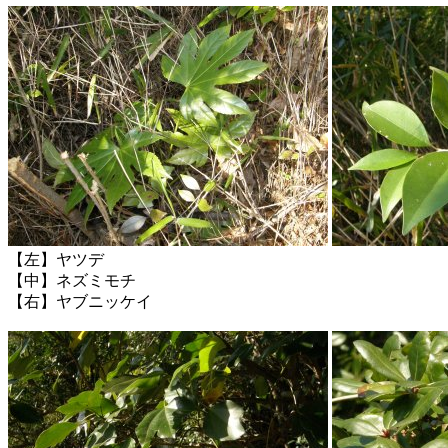
【左】ヤツデ
【中】ネズミモチ
【右】ヤブニッケイ