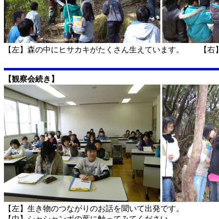
【左】森の中にヒサカキがたくさん生えています。 【右
【観察会続き】
【左】生き物のつながりのお話を聞いて出発です。
【中】シャシャンボの葉に触ってみてください。