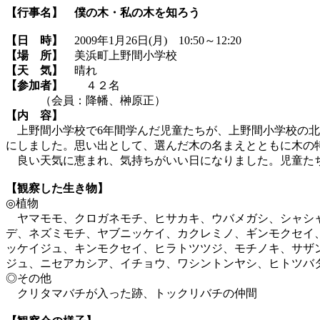
【行事名】
僕の木・私の木を知ろう
【日 時】
2009年1月26日(月) 10:50～12:20
【場 所】
美浜町上野間小学校
【天 気】
晴れ
【参加者】
４２名
（会員：降幡、榊原正）
【内 容】
上野間小学校で6年間学んだ児童たちが、上野間小学校の北
にしました。思い出として、選んだ木の名まえとともに木の
良い天気に恵まれ、気持ちがいい日になりました。児童たち
【観察した生き物】
◎植物
ヤマモモ、クロガネモチ、ヒサカキ、ウバメガシ、シャシャ
デ、ネズミモチ、ヤブニッケイ、カクレミノ、ギンモクセイ
ッケイジュ、キンモクセイ、ヒラトツツジ、モチノキ、サザ
ジュ、ニセアカシア、イチョウ、ワシントンヤシ、ヒトツバ
◎その他
クリタマバチが入った跡、トックリバチの仲間