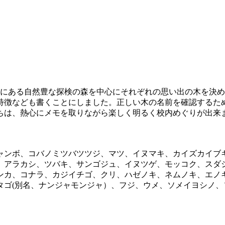
にある自然豊な探検の森を中心にそれぞれの思い出の木を決め
特徴なども書くことにしました。正しい木の名前を確認するた
は、熱心にメモを取りながら楽しく明るく校内めぐりが出来
ンボ、コバノミツバツツジ、マツ、イヌマキ、カイズカイブ
、アラカシ、ツバキ、サンゴジュ、イヌツゲ、モッコク、スダ
ンカ、コナラ、カジイチゴ、クリ、ハゼノキ、ネムノキ、エノ
タゴ(別名、ナンジャモンジャ）、フジ、ウメ、ソメイヨシノ、