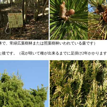
林で、常緑広葉樹林または照葉樹林いわれている森です）
た後です。（花が咲いて種が出来るまでに足掛け2年かかりま