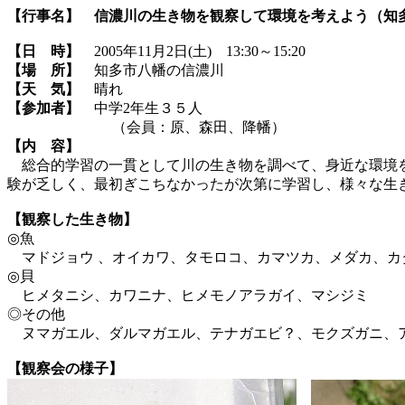
【行事名】
信濃川の生き物を観察して環境を考えよう（知
【日 時】
2005年11月2日(土) 13:30～15:20
【場 所】
知多市八幡の信濃川
【天 気】
晴れ
【参加者】
中学2年生３５人
（会員：原、森田、降幡）
【内 容】
総合的学習の一貫として川の生き物を調べて、身近な環境を
験が乏しく、最初ぎこちなかったが次第に学習し、様々な生
【観察した生き物】
◎魚
マドジョウ 、オイカワ、タモロコ、カマツカ、メダカ、カ
◎貝
ヒメタニシ、カワニナ、ヒメモノアラガイ、マシジミ
◎その他
ヌマガエル、ダルマガエル、テナガエビ？、モクズガニ、ア
【観察会の様子】