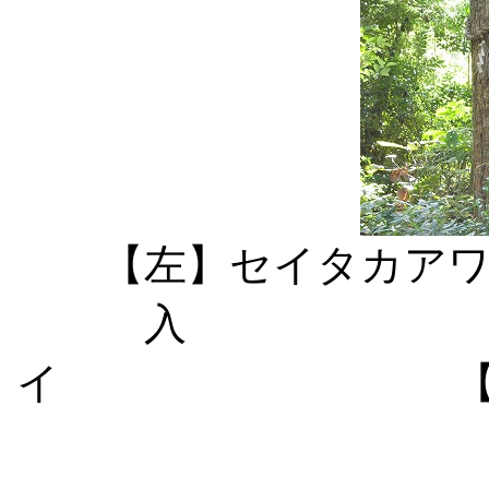
【左】セイタカア
入 【中
イ 【右】箭比