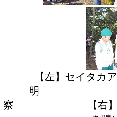
【左】セイタカ
明 【中】
察 【右】オオワ