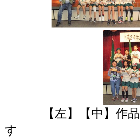
【左】【中】作
す 【右】