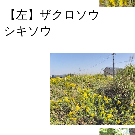
【左】ザクロ
シキソウ 【