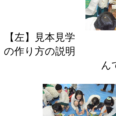
【左】見本見
の作り方の説
ん