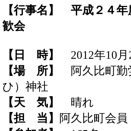
【行事名】
平成２４年
歓会
【日 時】
2012年10月2
【場 所】
阿久比町勤
ひ）神社
【天 気】
晴れ
【担 当】
阿久比町会員