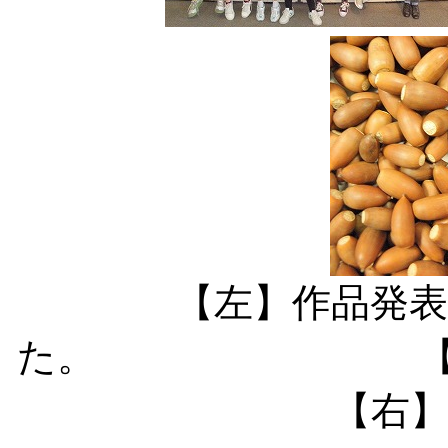
【左】作品発
た。 【
【右