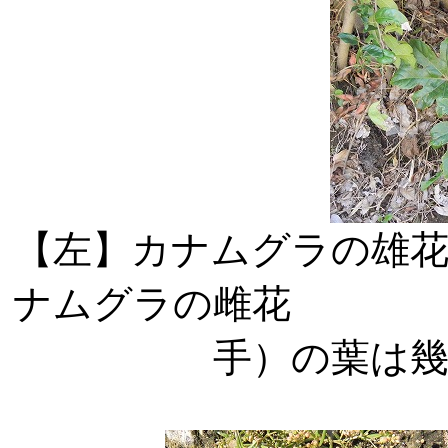
【左】カナムグ
ナムグラの雌花
手）の葉は