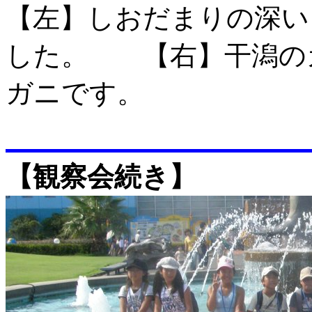
【左】しおだまりの深い
した。 【右】干潟の
ガニです。
【観察会続き】