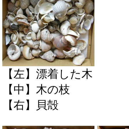
【左】漂着した木
【中】木の枝
【右】貝殻