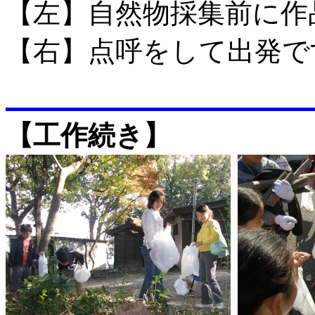
【左】自然物採集前に
【右】点呼をして出発で
【工作続き】