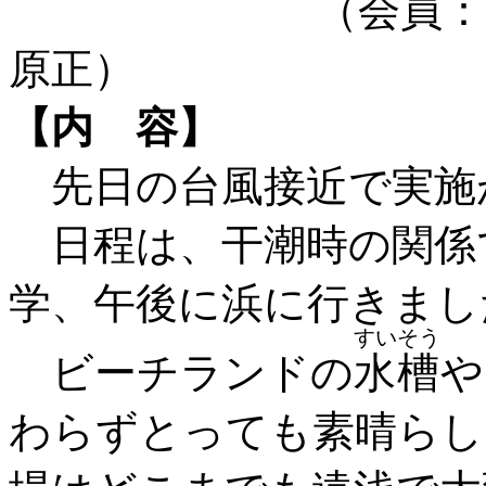
（会員：百合草、中井康、岩本妙、榊
原正）
【内 容】
先日の台風接近で実施
日程は、干潮時の関係
学、午後に浜に行きまし
すいそう
ビーチランドの
水槽
や
わらずとっても素晴ら