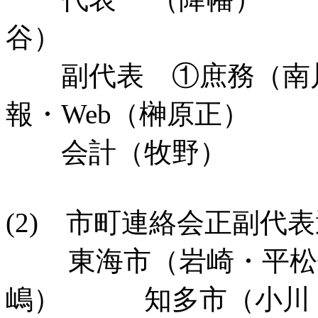
谷）
副代表 ①庶務（南川
報・Web（榊原正）
会計（牧野）
(2) 市町連絡会正副代
東海市（岩崎・平松
嶋） 知多市（小川