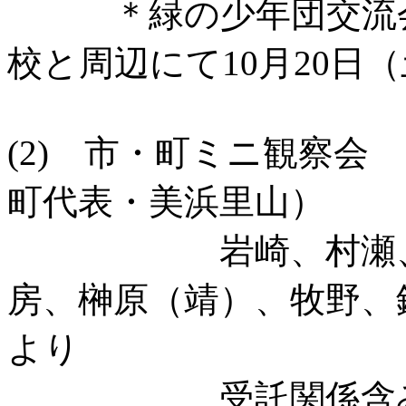
＊緑の少年団交流会
校と周辺にて10月20日
(2) 市・町ミニ観察
町代表・美浜里山）
岩崎、村瀬、竹内
房、榊原（靖）、牧野、
より
受託関係含み「東