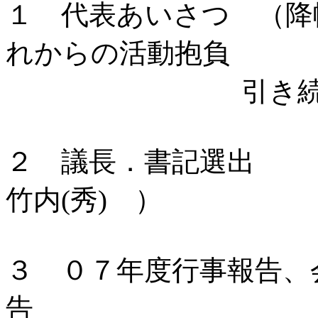
１ 代表あいさつ （降
れからの活動抱負
引き続き 会
２ 議長．書記選出
竹内(秀) ）
３ ０７年度行事報告
告