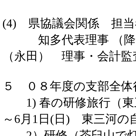
(4) 県協議会関係 
知多代表理事 （降幡
（永田） 理事・会計監
５ ０８年度の支部全
1) 春の研修旅行（東
～6月1日(日) 東三河
2）研修（茶臼山で灯下